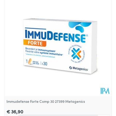
Lengte
188 mm
Diepte
25 mm
Hoeveelheid
75
Verpakking
Behoud
Kamertemperatuur (15°C - 25°C)
Immudefense Forte Comp 30 27399 Metagenics
€ 36,90