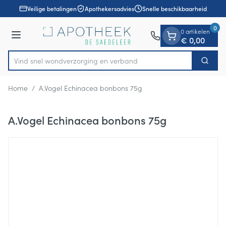
Dia 1 van 1
Ga naar de inhoud
Veilige betalingen
Apothekersadvies
Snelle beschikbaarheid
0
0 artikelen
Menu
€ 0,00
Vind snel wondverzorging en verband
Zoek
Product, merk, categorie...
Home
/
A.Vogel Echinacea bonbons 75g
A.Vogel Echinacea bonbons 75g