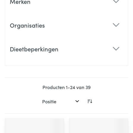
Merken
filter
Organisaties
filter
Dieetbeperkingen
filter
Producten
1
-
24
van
39
Sorteer op: