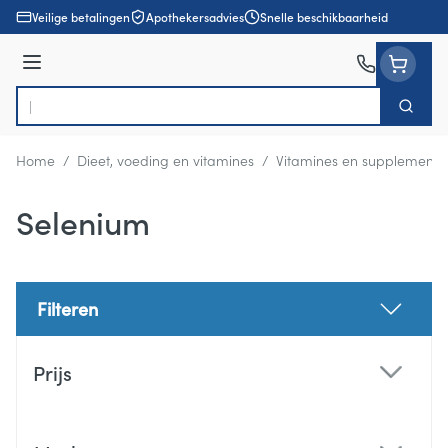
Ga naar de inhoud
Veilige betalingen
Apothekersadvies
Snelle beschikbaarheid
Menu
Zoek
Product, merk, categorie...
Home
/
Dieet, voeding en vitamines
/
Vitamines en supplemente
Selenium
Filteren
Doorgaan naar productlijst
Prijs
filter