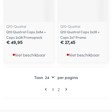
Q10-Quatral
Q10-Quatral
Q10 Quatral Caps 2x84 +
Q10 Quatral Caps 2x28 +
Caps 2x28 Promopack
Caps 2x7 Promo
€ 49,95
€ 27,45
Niet beschikbaar
Niet beschikbaar
Toon
per pagina
Pagina's
U lees momenteel pagina
Pagina
1
2