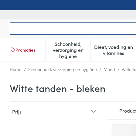
Ga naar de inhoud
Product, merk, categorie...
Schoonheid,
Dieet, voeding en
verzorging en
Promoties
Toon submenu voor Schoonheid
Toon subm
vitamines
hygiëne
Home
/
Schoonheid, verzorging en hygiëne
/
Mond
/
Witte t
Witte tanden - bleken
Doorgaan naar productlijst
Produc
Prijs
filter