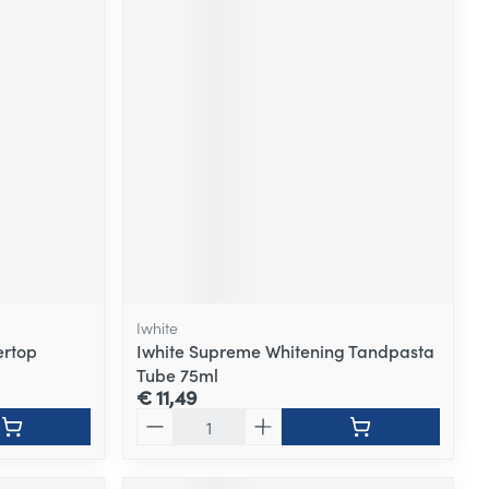
Iwhite
ertop
Iwhite Supreme Whitening Tandpasta
Tube 75ml
€ 11,49
Aantal