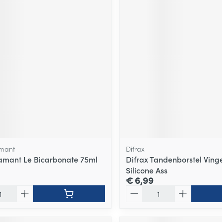
amant
Difrax
amant Le Bicarbonate 75ml
Difrax Tandenborstel Ving
Silicone Ass
€ 6,99
Aantal