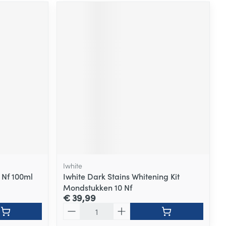
Iwhite
 Nf 100ml
Iwhite Dark Stains Whitening Kit
Mondstukken 10 Nf
€ 39,99
Aantal