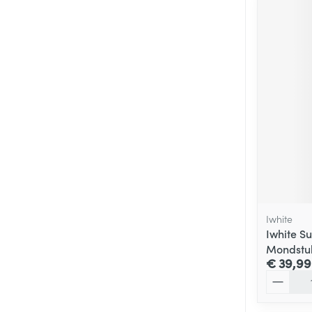
Iwhite
Iwhite Su
Mondstu
€ 39,99
Aantal