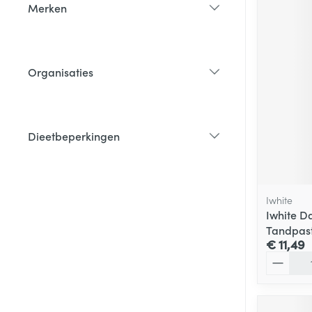
Merken
filter
Organisaties
filter
Dieetbeperkingen
filter
Iwhite
Iwhite D
Tandpas
€ 11,49
Aantal