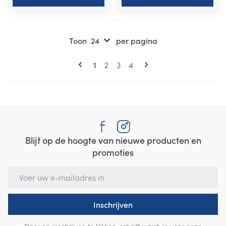
Toon
per pagina
Pagina's
U lees momenteel pagina
Pagina
Pagina
Pagina
1
2
3
4
Blijf op de hoogte van nieuwe producten en
promoties
E-mail adres
Inschrijven