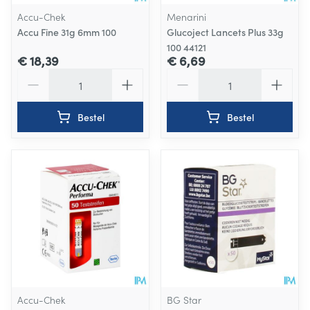
Accu-Chek
Menarini
Accu Fine 31g 6mm 100
Glucoject Lancets Plus 33g
100 44121
€ 18,39
€ 6,69
Aantal
Aantal
Bestel
Bestel
Accu-Chek
BG Star