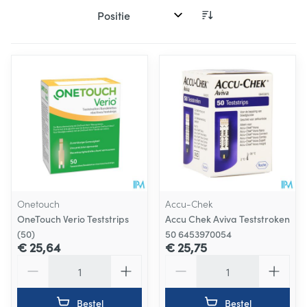
Sorteer op:
Onetouch
Accu-Chek
OneTouch Verio Teststrips
Accu Chek Aviva Teststroken
(50)
50 6453970054
€ 25,64
€ 25,75
Aantal
Aantal
Bestel
Bestel