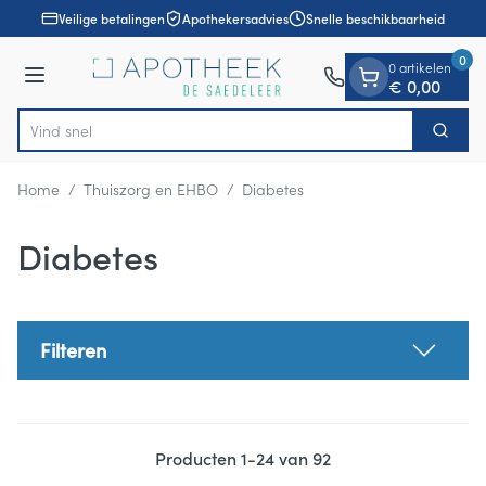
Dia 1 van 1
Ga naar de inhoud
Veilige betalingen
Apothekersadvies
Snelle beschikbaarheid
0
0 artikelen
Menu
€ 0,00
Vind snel wondverzorg
Zoek
Product, merk, categorie...
Home
/
Thuiszorg en EHBO
/
Diabetes
Diabetes
Filteren
Producten
1
-
24
van
92