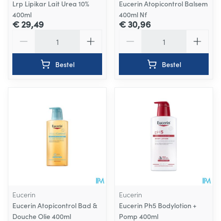
Lrp Lipikar Lait Urea 10%
Eucerin Atopicontrol Balsem
400ml
400ml Nf
€ 29,49
€ 30,96
Aantal
Aantal
Bestel
Bestel
Eucerin
Eucerin
Eucerin Atopicontrol Bad &
Eucerin Ph5 Bodylotion +
Douche Olie 400ml
Pomp 400ml