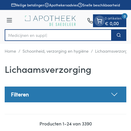
Dia 1 van 1
Ga naar de inhoud
Veilige betalingen
Apothekersadvies
Snelle beschikbaarheid
0
0 artikelen
Menu
€ 0,00
M
Zoek
Product, merk, categorie...
Home
/
Schoonheid, verzorging en hygiëne
/
Lichaamsverzorgi
Lichaamsverzorging
Filteren
Producten
1
-
24
van
3390