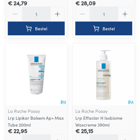
€ 24,79
€ 28,09
Aantal
Aantal
Bestel
Bestel
La Roche Posay
La Roche Posay
Lrp Lipikar Balsem Ap+ Max
Lrp Effaclar H Isobiome
Tube 200ml
Wascreme 390ml
€ 22,95
€ 25,15
Aantal
Aantal