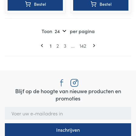
Bestel
Bestel
Toon
per pagina
Pagina's
U lees momenteel pagina
Pagina
Pagina
Pagina
1
2
3
...
142
Blijf op de hoogte van nieuwe producten en
promoties
E-mail adres
Inschrijven