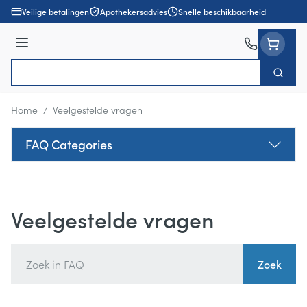
Ga naar de inhoud
Veilige betalingen
Apothekersadvies
Snelle beschikbaarheid
Menu
Zoek
Product, merk, categorie...
Home
/
Veelgestelde vragen
FAQ Categories
Veelgestelde vragen
Zoek
Zoek