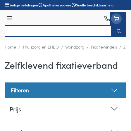
Ga naar de inhoud
Veilige betalingen
Apothekersadvies
Snelle beschikbaarheid
Menu
Zoek
Product, merk, categorie...
Home
/
Thuiszorg en EHBO
/
Wondzorg
/
Fixatiewindels
/
Zel
Zelfklevend fixatieverband
Filteren
Doorgaan naar productlijst
Prijs
filter