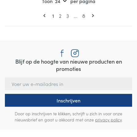
Toon
per pagina
Pagina's
U lees momenteel pagina
Pagina
Pagina
Pagina
1
2
3
...
8
Blijf op de hoogte van nieuwe producten en
promoties
E-mail adres
Inschrijven
Door op inschrijven te klikken, schrijft u zich in voor onze
nieuwsbrief en gaat u akkoord met onze
privacy policy
.