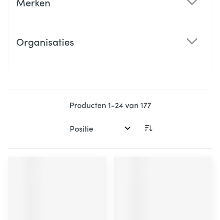
Merken
filter
Organisaties
filter
Producten
1
-
24
van
177
Sorteer op: