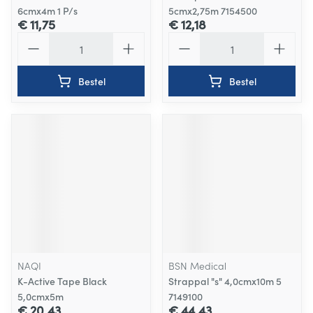
6cmx4m 1 P/s
5cmx2,75m 7154500
€ 11,75
€ 12,18
Aantal
Aantal
Bestel
Bestel
NAQI
BSN Medical
K-Active Tape Black
Strappal "s" 4,0cmx10m 5
5,0cmx5m
7149100
€ 20,43
€ 44,43