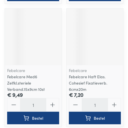
Febelcare
Febelcare
Febelcare Med6
Febelcare Haft Elas.
Zelfkl.steriele
Cohesief Fixatieverb.
Verband.15x9cm 10st
6cmx20m
€ 9,49
€ 7,20
Aantal
Aantal
Bestel
Bestel