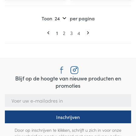
Toon
per pagina
Pagina's
U lees momenteel pagina
Pagina
Pagina
Pagina
1
2
3
4
Blijf op de hoogte van nieuwe producten en
promoties
E-mail adres
Inschrijven
Door op inschrijven te klikken, schrijft u zich in voor onze