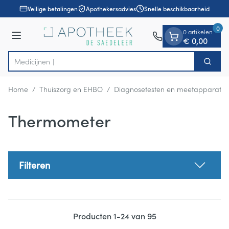
Dia 1 van 1
Ga naar de inhoud
Veilige betalingen
Apothekersadvies
Snelle beschikbaarheid
0
0 artikelen
Menu
€ 0,00
Zoek
Product, merk, categorie...
Home
/
Thuiszorg en EHBO
/
Diagnosetesten en meetapparatuu
Thermometer
Filteren
Producten
1
-
24
van
95