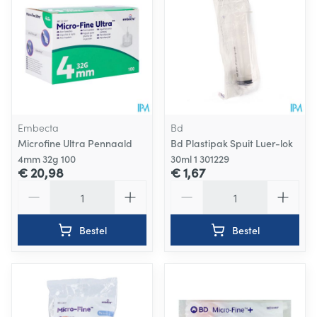
Embecta
Bd
Microfine Ultra Pennaald
Bd Plastipak Spuit Luer-lok
4mm 32g 100
30ml 1 301229
€ 20,98
€ 1,67
Aantal
Aantal
Bestel
Bestel