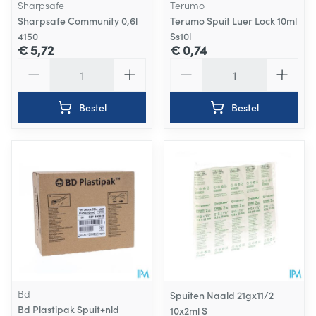
Sharpsafe
Terumo
Sharpsafe Community 0,6l
Terumo Spuit Luer Lock 10ml
4150
Ss10l
€ 5,72
€ 0,74
Aantal
Aantal
Bestel
Bestel
Bd
Spuiten Naald 21gx11/2
Bd Plastipak Spuit+nld
10x2ml S