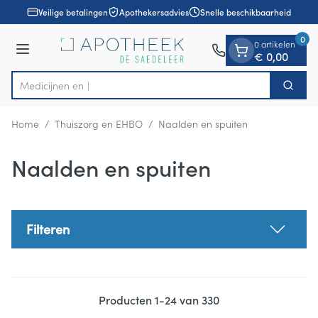
Dia 1 van 1
Ga naar de inhoud
Veilige betalingen
Apothekersadvies
Snelle beschikbaarheid
0
0 artikelen
Menu
€ 0,00
Zoek
Product, merk, categorie...
Home
/
Thuiszorg en EHBO
/
Naalden en spuiten
Naalden en spuiten
Filteren
Producten
1
-
24
van
330