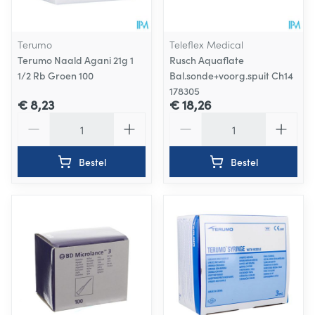
Terumo
Teleflex Medical
Terumo Naald Agani 21g 1
Rusch Aquaflate
1/2 Rb Groen 100
Bal.sonde+voorg.spuit Ch14
178305
€ 8,23
€ 18,26
Aantal
Aantal
Bestel
Bestel