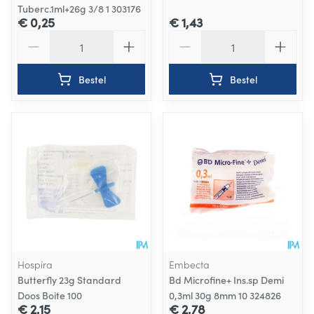
Tuberc.1ml+26g 3/8 1 303176
€ 0,25
€ 1,43
Aantal
Aantal
Bestel
Bestel
Hospira
Embecta
Butterfly 23g Standard
Bd Microfine+ Ins.sp Demi
Doos Boite 100
0,3ml 30g 8mm 10 324826
€ 2,15
€ 2,78