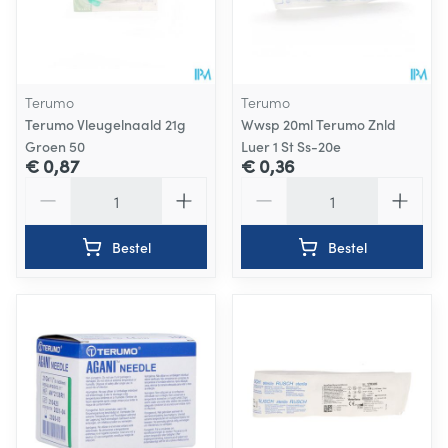
Terumo
Terumo
Terumo Vleugelnaald 21g
Wwsp 20ml Terumo Znld
Groen 50
Luer 1 St Ss-20e
€ 0,87
€ 0,36
Aantal
Aantal
Bestel
Bestel