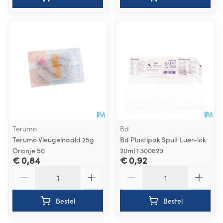
Terumo
Bd
Terumo Vleugelnaald 25g
Bd Plastipak Spuit Luer-lok
Oranje 50
20ml 1 300629
€ 0,84
€ 0,92
Aantal
Aantal
Bestel
Bestel