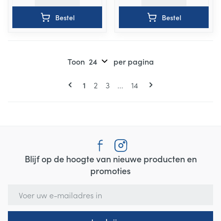
Bestel
Bestel
Toon
per pagina
Pagina's
U lees momenteel pagina
Pagina
Pagina
Pagina
1
2
3
...
14
Blijf op de hoogte van nieuwe producten en
promoties
E-mail adres