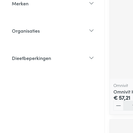
Merken
filter
Organisaties
filter
Dieetbeperkingen
filter
Omnivit
Omnivit 
€ 57,21
Aantal