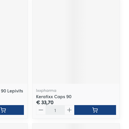
90 Lepivits
Ixxpharma
Keratixx Caps 90
€ 33,70
Aantal