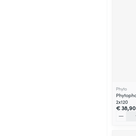
Phyto
Phytopha
2x120
€ 38,90
Aantal