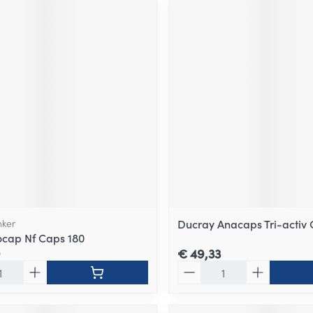
nker
Ducray Anacaps Tri-activ
rocap Nf Caps 180
9
€ 49,33
Aantal