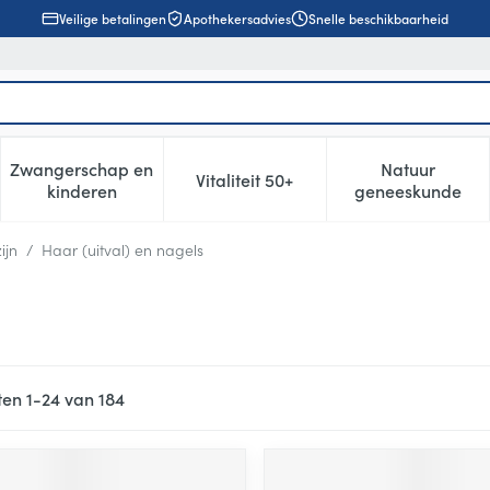
Veilige betalingen
Apothekersadvies
Snelle beschikbaarheid
Zwangerschap en
Natuur
Vitaliteit 50+
, verzorging en hygiëne categorie
enu voor Dieet, voeding en vitamines categorie
Toon submenu voor Zwangerschap en kinderen cat
Toon submenu voor Vitaliteit 5
Toon subm
kinderen
geneeskunde
ijn
/
Haar (uitval) en nagels
ten
1
-
24
van
184