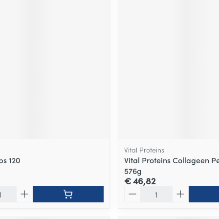
Vital Proteins
ps 120
Vital Proteins Collageen P
576g
€ 46,82
Aantal