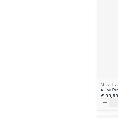
Alline, Tre
Alline P
€ 99,9
Aantal