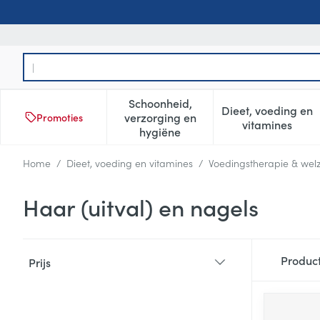
Ga naar de inhoud
Product, merk, categorie...
Schoonheid,
Dieet, voeding en
verzorging en
Promoties
Toon submenu voor Schoonheid
Toon subm
vitamines
hygiëne
Home
/
Dieet, voeding en vitamines
/
Voedingstherapie & welz
Haar (uitval) en nagels
Doorgaan naar productlijst
Produc
Prijs
filter