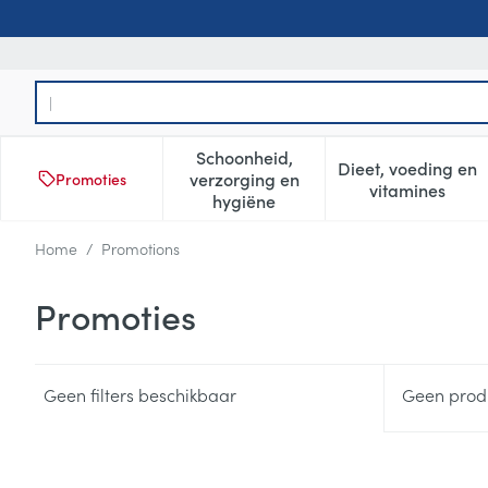
Ga naar de inhoud
Product, merk, categorie...
Schoonheid,
Dieet, voeding en
verzorging en
Promoties
Toon submenu voor Schoonheid
Toon subm
vitamines
hygiëne
Home
/
Promotions
Promoties
Geen filters beschikbaar
Geen produ