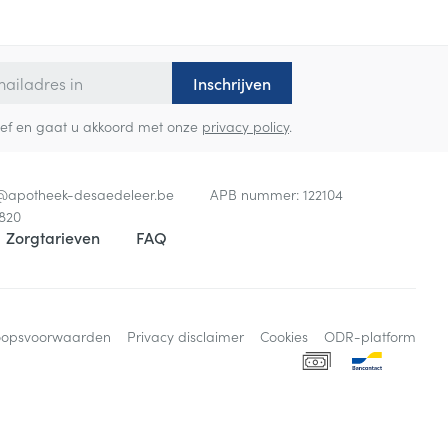
Inschrijven
sbrief en gaat u akkoord met onze
privacy policy
.
o@
apotheek-desaedeleer.be
APB nummer:
122104
820
Zorgtarieven
FAQ
oopsvoorwaarden
Privacy disclaimer
Cookies
ODR-platform