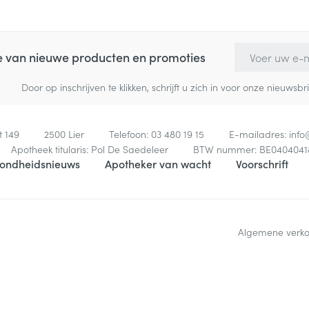
E-mail adres
te van nieuwe producten en promoties
Door op inschrijven te klikken, schrijft u zich in voor onze nieuw
t 149
2500
Lier
Telefoon:
03 480 19 15
E-mailadres:
inf
Apotheek titularis:
Pol De Saedeleer
BTW nummer:
BE0404041
ondheidsnieuws
Apotheker van wacht
Voorschrift
Algemene verk