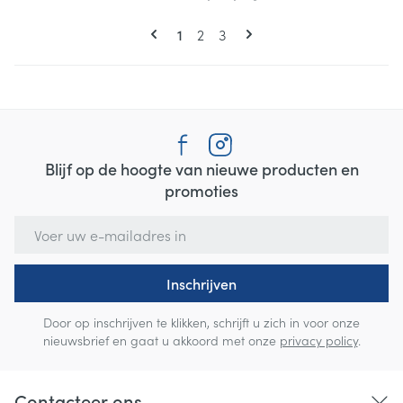
Pagina's
U lees momenteel pagina
Pagina
Pagina
1
2
3
Blijf op de hoogte van nieuwe producten en
promoties
E-mail adres
Inschrijven
Door op inschrijven te klikken, schrijft u zich in voor onze
nieuwsbrief en gaat u akkoord met onze
privacy policy
.
Contacteer ons