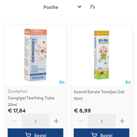
Sorteer op:
Qualiphar
Axoral Eerste Tandjes Gel
Gengigel Teething Tube
10ml
20ml
€ 17,84
€ 8,99
Aantal
Aantal
Bestel
Bestel