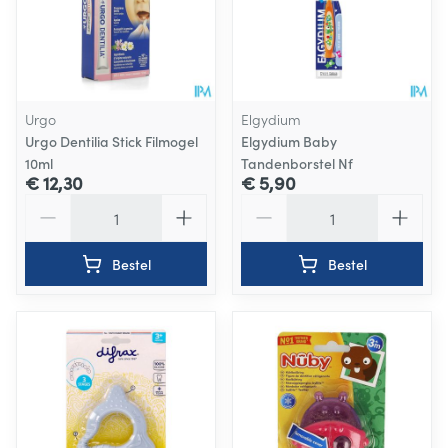
Urgo
Elgydium
Urgo Dentilia Stick Filmogel
Elgydium Baby
10ml
Tandenborstel Nf
€ 12,30
€ 5,90
Aantal
Aantal
Bestel
Bestel