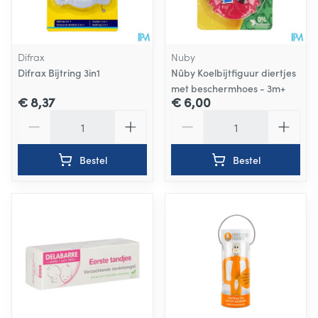
Difrax
Nuby
Difrax Bijtring 3in1
Nûby Koelbijtfiguur diertjes
met beschermhoes - 3m+
€ 8,37
€ 6,00
Aantal
Aantal
Bestel
Bestel