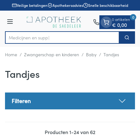
Dia 1 van 1
Ga naar de inhoud
Veilige betalingen
Apothekersadvies
Snelle beschikbaarheid
0
0 artikelen
Menu
€ 0,00
Zoek
Product, merk, categorie...
Home
/
Zwangerschap en kinderen
/
Baby
/
Tandjes
Tandjes
Filteren
Producten
1
-
24
van
62