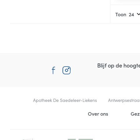
Toon
Blijf op de hoog
Contacteer ons
Apotheek De Saedeleer-Liekens
Antwerpsestraa
Nuttige links
Over ons
Gez