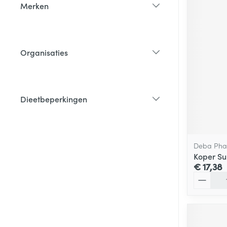
Merken
filter
Organisaties
filter
Dieetbeperkingen
filter
Deba Ph
Koper Su
€ 17,38
Aantal