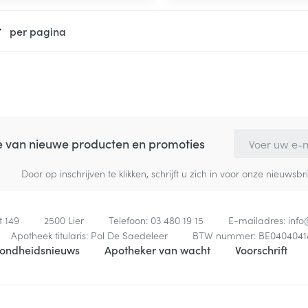
per pagina
E-mail adres
te van nieuwe producten en promoties
Door op inschrijven te klikken, schrijft u zich in voor onze nieuw
t 149
2500
Lier
Telefoon:
03 480 19 15
E-mailadres:
inf
Apotheek titularis:
Pol De Saedeleer
BTW nummer:
BE0404041
ondheidsnieuws
Apotheker van wacht
Voorschrift