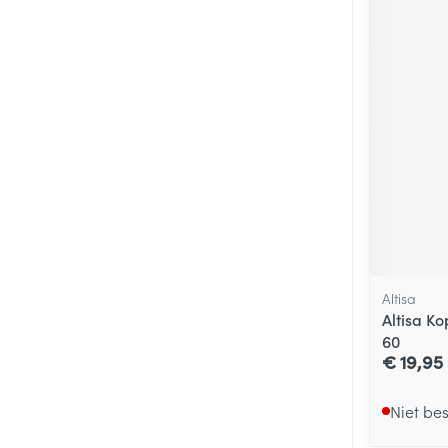
Altisa
Altisa K
60
€ 19,95
Niet be