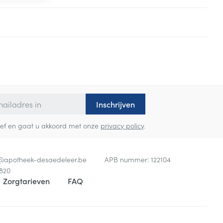
Inschrijven
sbrief en gaat u akkoord met onze
privacy policy
.
o@
apotheek-desaedeleer.be
APB nummer:
122104
820
Zorgtarieven
FAQ