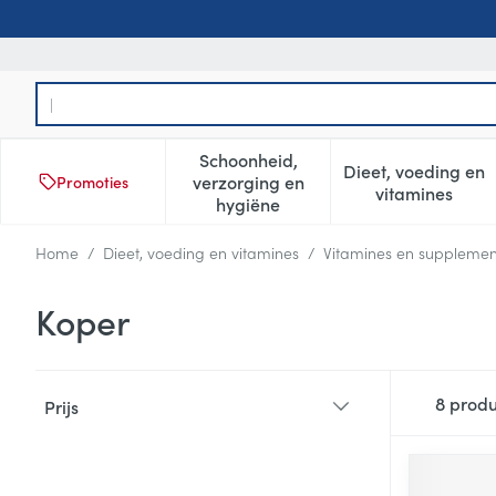
Ga naar de inhoud
Product, merk, categorie...
Schoonheid,
Dieet, voeding en
verzorging en
Promoties
Toon submenu voor Schoonheid
Toon subm
vitamines
hygiëne
Home
/
Dieet, voeding en vitamines
/
Vitamines en suppleme
Koper
Doorgaan naar productlijst
8
produ
Prijs
filter