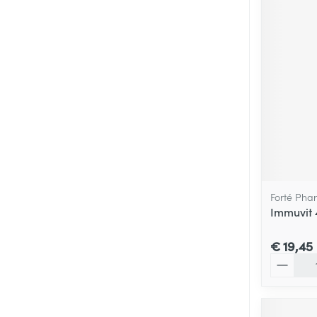
Forté Pha
Immuvit 
€ 19,45
Aantal