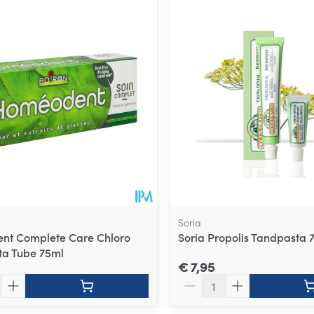
ale en maximale prijswaarden aan te passen.
Soria
nt Complete Care Chloro
Soria Propolis Tandpasta 
ta Tube 75ml
€ 7,95
Aantal