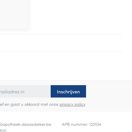
Inschrijven
sbrief en gaat u akkoord met onze
privacy policy
.
o@
apotheek-desaedeleer.be
APB nummer:
122104
820