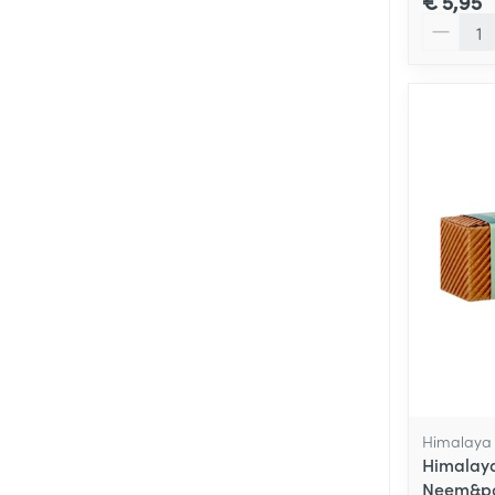
€ 5,95
Aantal
Himalaya 
Himalay
Neem&po