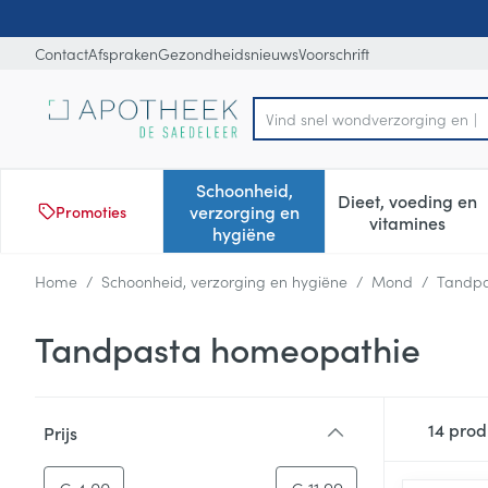
Ga naar de inhoud
Dia 1 van 1
Contact
Afspraken
Gezondheidsnieuws
Voorschrift
V
Product, merk, categorie...
Schoonheid,
Dieet, voeding en
verzorging en
Promoties
Toon submenu voor Schoonheid
Toon subm
vitamines
hygiëne
Home
/
Schoonheid, verzorging en hygiëne
/
Mond
/
Tandpa
Tandpasta homeopathie
Doorgaan naar productlijst
14
prod
Prijs
filter
-
Minimumwaarde
Maximale waarde