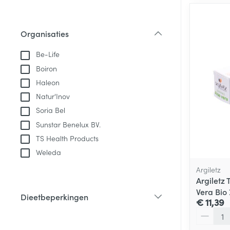
Organisaties
filter
Be-Life
Boiron
Haleon
Natur'Inov
Soria Bel
Sunstar Benelux BV.
TS Health Products
Weleda
Argiletz
Argiletz
Vera Bio
Dieetbeperkingen
€ 11,39
filter
Aantal