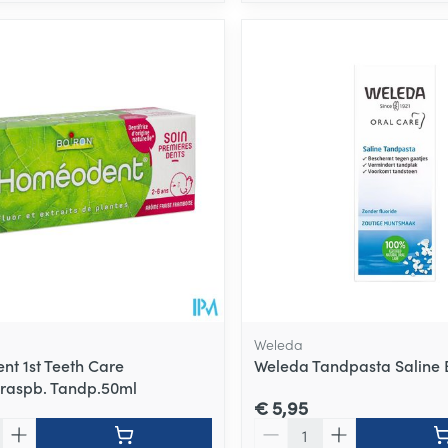
Weleda
t 1st Teeth Care
Weleda Tandpasta Saline 
raspb. Tandp.50ml
€ 5,95
Aantal