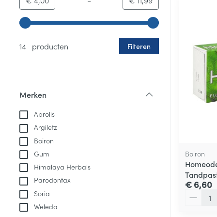
€ 4,00
€ 11,99
Gebruik de pijltjestoetsen links en rechts om de minim
14 producten
Filteren
Merken
filter
Aprolis
Argiletz
Boiron
Boiron
Gum
Homeode
Himalaya Herbals
Tandpas
Parodontax
€ 6,60
Soria
Aantal
Weleda