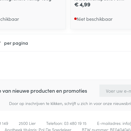
€ 4,99
schikbaar
Niet beschikbaar
per pagina
E-mail adres
te van nieuwe producten en promoties
Door op inschrijven te klikken, schrijft u zich in voor onze nieuw
t 149
2500
Lier
Telefoon:
03 480 19 15
E-mailadres:
inf
Apotheek titularis:
Pol De Saedeleer
BTW nummer:
BE0404041