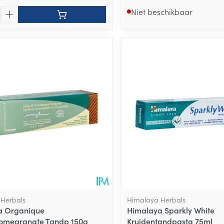
Niet beschikbaar
Herbals
Himalaya Herbals
a Organique
Himalaya Sparkly White
megranate Tandp 150g
Kruidentandpasta 75ml