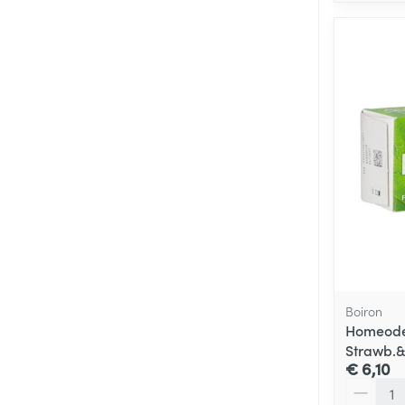
Boiron
Homeoden
Strawb.&
€ 6,10
Aantal