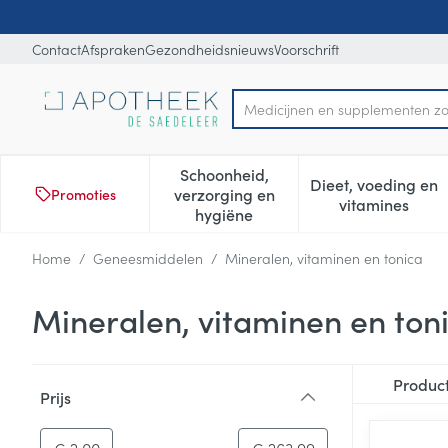
Ga naar de inhoud
Dia 1 van 1
Contact
Afspraken
Gezondheidsnieuws
Voorschrift
Product, merk, categorie...
Schoonheid,
Dieet, voeding en
verzorging en
Promoties
Toon submenu voor Schoonheid
Toon subm
vitamines
hygiëne
Home
/
Geneesmiddelen
/
Mineralen, vitaminen en tonica
Mineralen, vitaminen en ton
Doorgaan naar productlijst
Produc
Prijs
filter
-
Minimumwaarde
Maximale waarde