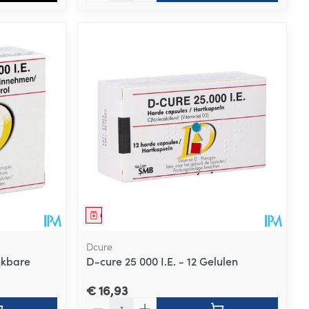
Geneesmiddel
Dcure
inkbare
D-cure 25 000 I.E. - 12 Gelulen
€ 16,93
Aantal