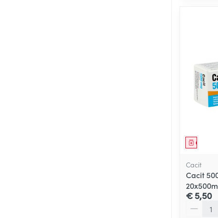
Genees
Cacit
Cacit 50
20x500
€ 5,50
Aantal