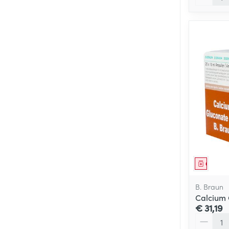
Genees
B. Braun
Calcium 
€ 31,19
Aantal