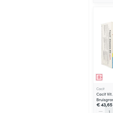
Genees
Cacit
Cacit Vi
Bruisgran
€ 43,65
Aantal