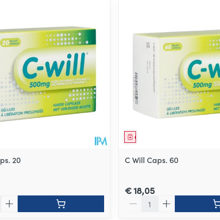
middel
Geneesmiddel
ps. 20
C Will Caps. 60
€ 18,05
Aantal