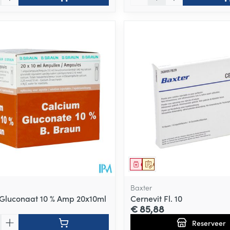
middel
Geneesmiddel
Op voorschrift
Baxter
Gluconaat 10 % Amp 20x10ml
Cernevit Fl. 10
€ 85,88
Reserveer