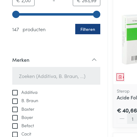
€ 2,00
€ 263,99
Gebruik de pijltjestoetsen links en rechts om de minim
147 producten
Filteren
Merken
filter
Genees
Sterop
Additiva
Acide Fo
B. Braun
Baxter
€ 40,66
Aantal
Bayer
Befact
Cacit