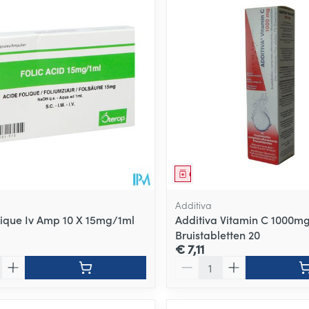
ale en maximale prijswaarden aan te passen.
middel
Geneesmiddel
Additiva
lique Iv Amp 10 X 15mg/1ml
Additiva Vitamin C 1000m
Bruistabletten 20
€ 7,11
Aantal