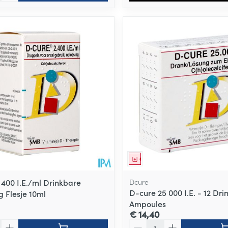
middel
Geneesmiddel
 400 I.E./ml Drinkbare
Dcure
D-cure 25 000 I.E. - 12 Dr
g Flesje 10ml
Ampoules
€ 14,40
Aantal