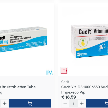
middel
Geneesmiddel
Cacit
0 Bruistabletten Tube
Cacit Vit. D3 1000/880 Sa
mg
Impexeco Pip
€ 18,59
Aantal