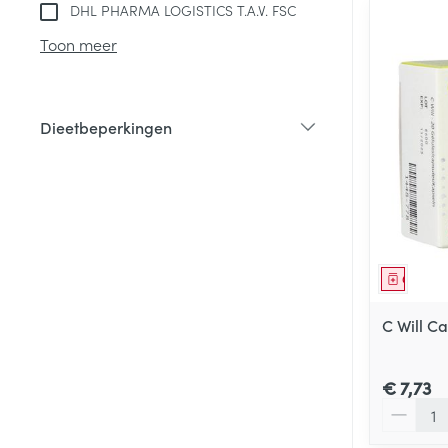
DHL PHARMA LOGISTICS T.A.V. FSC
Toon meer
Dieetbeperkingen
filter
Genees
C Will Ca
€ 7,73
Aantal