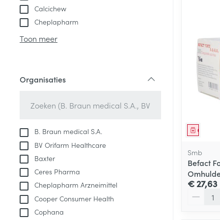
Calcichew
Cheplapharm
Toon meer
Organisaties
filter
Genees
B. Braun medical S.A.
BV Orifarm Healthcare
Smb
Baxter
Befact F
Ceres Pharma
Omhulde 
€ 27,63
Cheplapharm Arzneimittel
Aantal
Cooper Consumer Health
Cophana