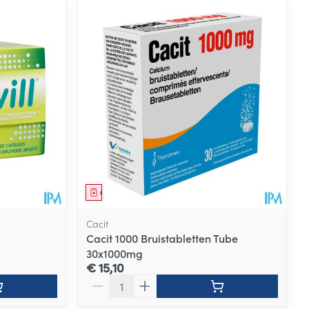
Geneesmiddel
Cacit
Cacit 1000 Bruistabletten Tube
30x1000mg
€ 15,10
Aantal