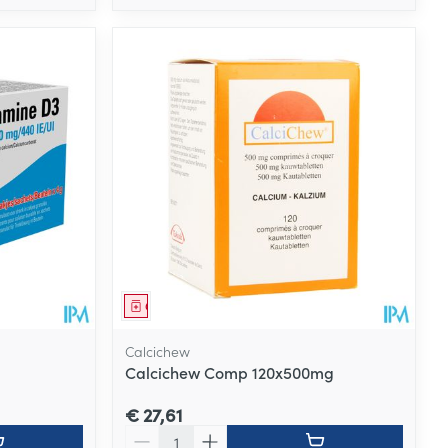
Geneesmiddel
Calcichew
Calcichew Comp 120x500mg
€ 27,61
Aantal