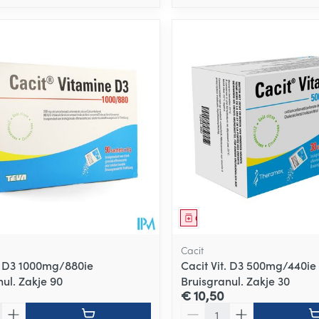
middel
Geneesmiddel
Cacit
t. D3 1000mg/880ie
Cacit Vit. D3 500mg/440ie
ul. Zakje 90
Bruisgranul. Zakje 30
€ 10,50
Aantal