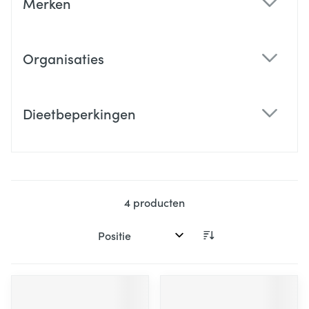
Merken
filter
Organisaties
filter
Dieetbeperkingen
filter
4
producten
Sorteer op: