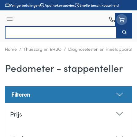
Ga naar de inhoud
Veilige betalingen
Apothekersadvies
Snelle beschikbaarheid
Menu
Zoek
Product, merk, categorie...
Home
/
Thuiszorg en EHBO
/
Diagnosetesten en meetapparatuu
Pedometer - stappenteller
Filteren
Doorgaan naar productlijst
Prijs
filter