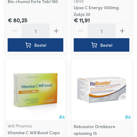
Upsa
Bio-rhumal Forte Tabl 180
Upsa C Energy 1000mg
Zakje 20
€ 80,25
€ 11,91
Aantal
Aantal
Bestel
Bestel
Will Pharma
Reboostor Drinkbare
Vitamine C Will Boost Caps
oplossing 15