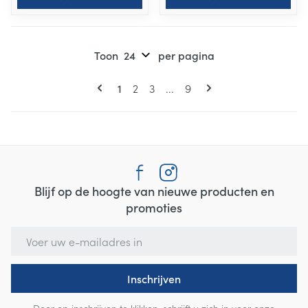
Toon
per pagina
Pagina's
U lees momenteel pagina
Pagina
Pagina
Pagina
1
2
3
...
9
Blijf op de hoogte van nieuwe producten en
promoties
E-mail adres
Inschrijven