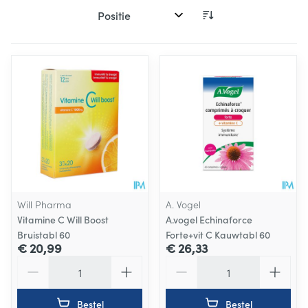
Sorteer op:
Will Pharma
A. Vogel
Vitamine C Will Boost
A.vogel Echinaforce
Bruistabl 60
Forte+vit C Kauwtabl 60
€ 20,99
€ 26,33
Aantal
Aantal
Bestel
Bestel