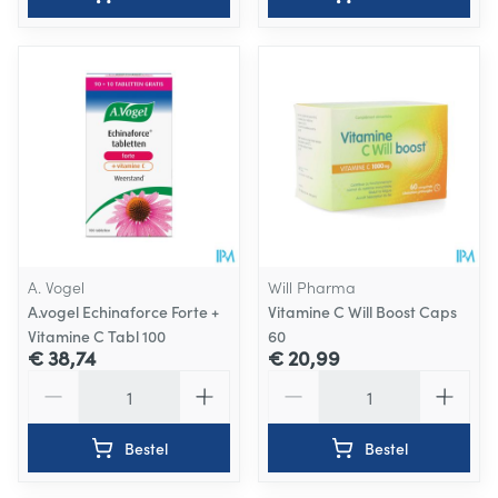
A. Vogel
Will Pharma
A.vogel Echinaforce Forte +
Vitamine C Will Boost Caps
Vitamine C Tabl 100
60
€ 38,74
€ 20,99
Aantal
Aantal
Bestel
Bestel