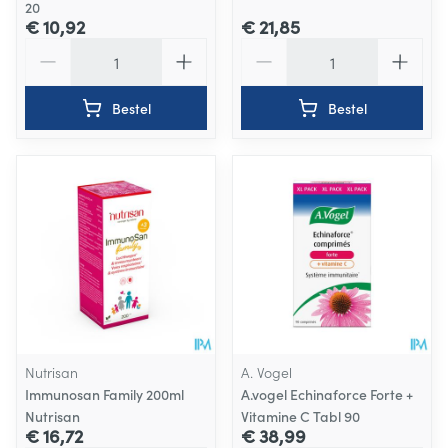
20
€ 10,92
€ 21,85
Aantal
Aantal
Bestel
Bestel
Nutrisan
A. Vogel
Immunosan Family 200ml
A.vogel Echinaforce Forte +
Nutrisan
Vitamine C Tabl 90
€ 16,72
€ 38,99