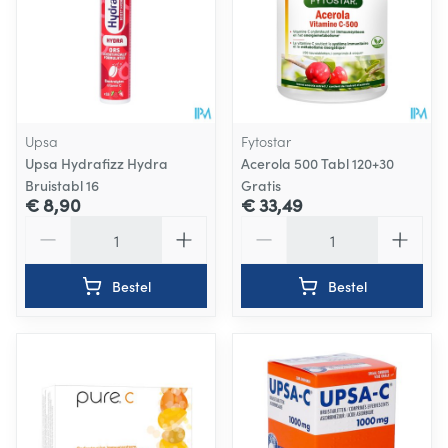
Upsa
Fytostar
Upsa Hydrafizz Hydra
Acerola 500 Tabl 120+30
Bruistabl 16
Gratis
€ 8,90
€ 33,49
Aantal
Aantal
Bestel
Bestel