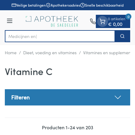
Dia 1 van 1
Ga naar de inhoud
Veilige betalingen
Apothekersadvies
Snelle beschikbaarheid
0
0 artikelen
Menu
€ 0,00
Zoek
Product, merk, categorie...
Home
/
Dieet, voeding en vitamines
/
Vitamines en supplemente
Vitamine C
Filteren
Producten
1
-
24
van
203