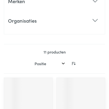
Merken
filter
Organisaties
filter
11
producten
Sorteer op: