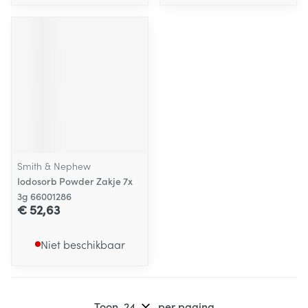
Smith & Nephew
Iodosorb Powder Zakje 7x
3g 66001286
€ 52,63
Niet beschikbaar
Toon
per pagina