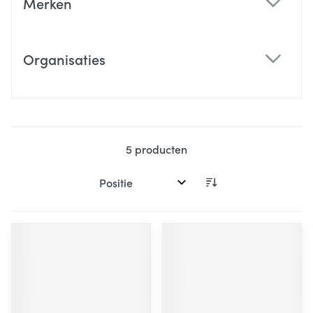
Merken
filter
Organisaties
filter
5
producten
Sorteer op: