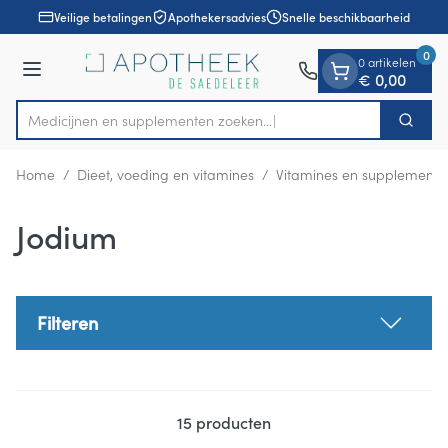
Dia 1 van 1
Ga naar de inhoud
Veilige betalingen
Apothekersadvies
Snelle beschikbaarheid
0
0 artikelen
Menu
€ 0,00
Medicijnen en supplementen
Zoek
Product, merk, categorie...
Home
/
Dieet, voeding en vitamines
/
Vitamines en supplemente
Jodium
Filteren
15
producten