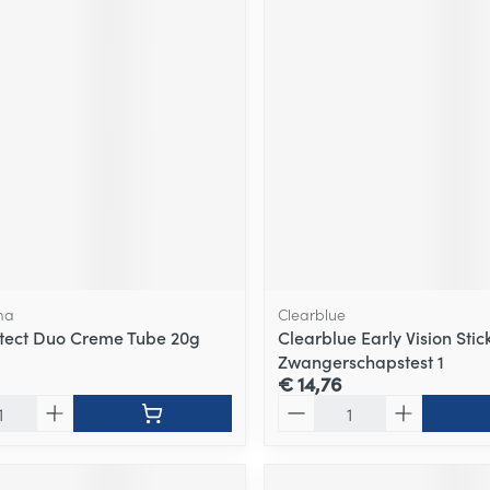
ma
Clearblue
tect Duo Creme Tube 20g
Clearblue Early Vision Stic
Zwangerschapstest 1
€ 14,76
Aantal