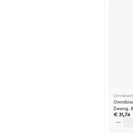
Omnibion
Omnibion
Zwang. 
€ 31,74
Aantal