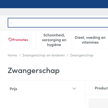
Ga naar de inhoud
Product, merk, categorie...
Schoonheid,
Dieet, voeding en
verzorging en
Promoties
Toon submenu voor Schoonheid
Toon subm
vitamines
hygiëne
Home
/
Zwangerschap en kinderen
/
Zwangerschap
Zwangerschap
Doorgaan naar productlijst
Produc
Prijs
filter