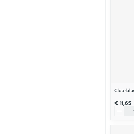
Clearblu
€ 11,65
Aantal