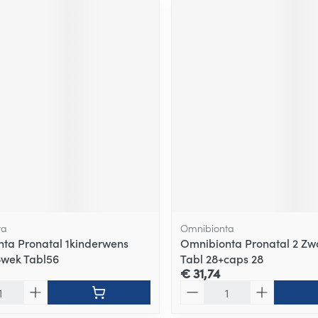
ta
Omnibionta
ta Pronatal 1kinderwens
Omnibionta Pronatal 2 Z
8wek Tabl56
Tabl 28+caps 28
€ 31,74
Aantal