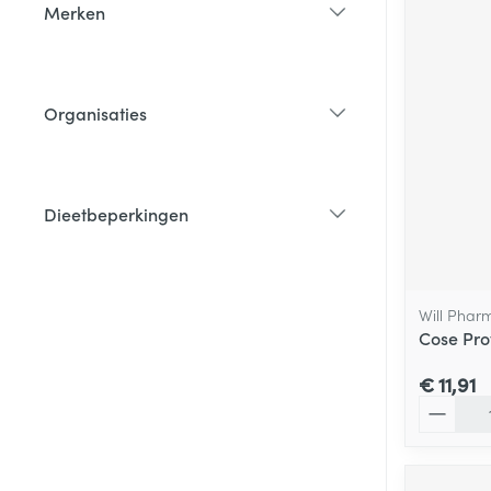
Merken
filter
Organisaties
filter
Dieetbeperkingen
filter
Will Phar
Cose Pro
€ 11,91
Aantal