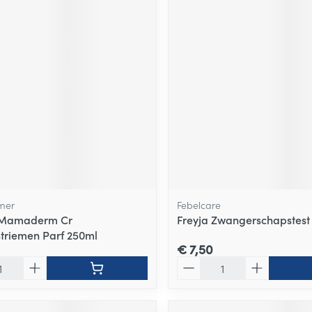
mer
Febelcare
 Mamaderm Cr
Freyja Zwangerschapstest 
striemen Parf 250ml
€ 7,50
Aantal