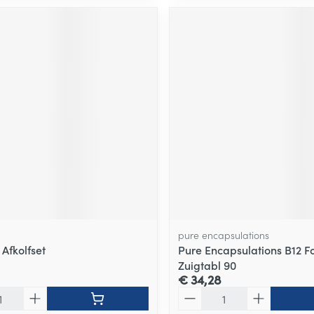
pure encapsulations
Afkolfset
Pure Encapsulations B12 Fo
Zuigtabl 90
€ 34,28
Aantal