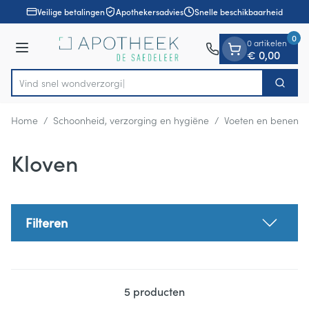
Dia 1 van 1
Ga naar de inhoud
Veilige betalingen
Apothekersadvies
Snelle beschikbaarheid
0
0 artikelen
Menu
€ 0,00
Vind snel wondve
Zoek
Product, merk, categorie...
Home
/
Schoonheid, verzorging en hygiëne
/
Voeten en benen
/
Kloven
Filteren
5
producten