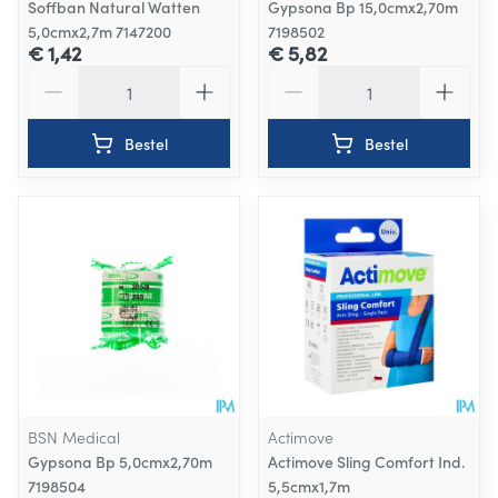
Soffban Natural Watten
Gypsona Bp 15,0cmx2,70m
5,0cmx2,7m 7147200
7198502
€ 1,42
€ 5,82
Aantal
Aantal
Bestel
Bestel
BSN Medical
Actimove
Gypsona Bp 5,0cmx2,70m
Actimove Sling Comfort Ind.
7198504
5,5cmx1,7m