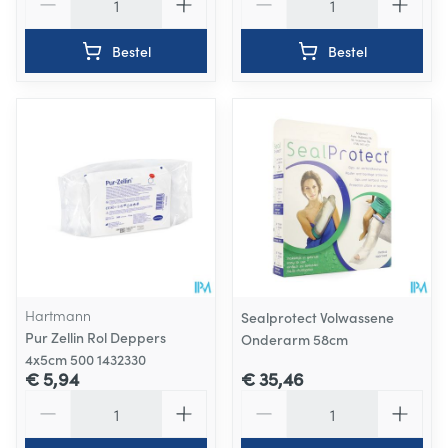
Bestel
Bestel
Hartmann
Sealprotect Volwassene
Pur Zellin Rol Deppers
Onderarm 58cm
4x5cm 500 1432330
€ 5,94
€ 35,46
Aantal
Aantal