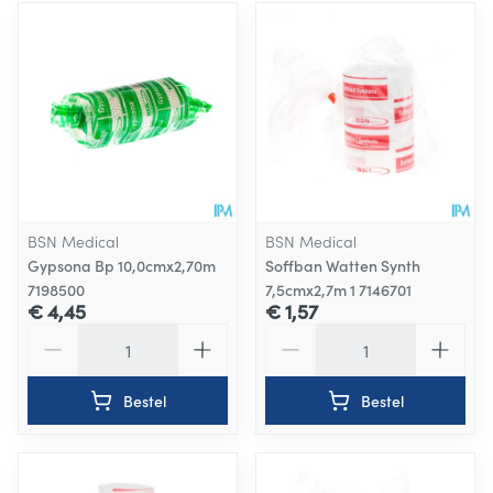
BSN Medical
BSN Medical
Gypsona Bp 10,0cmx2,70m
Soffban Watten Synth
7198500
7,5cmx2,7m 1 7146701
€ 4,45
€ 1,57
Aantal
Aantal
Bestel
Bestel