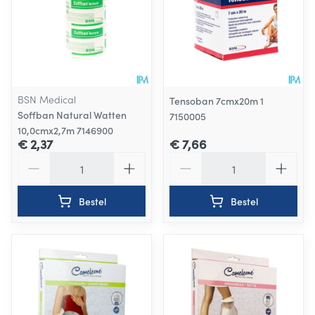
BSN Medical
Tensoban 7cmx20m 1
Soffban Natural Watten
7150005
10,0cmx2,7m 7146900
€ 2,37
€ 7,66
Aantal
Aantal
Bestel
Bestel