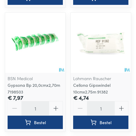
BSN Medical
Lohmann Rauscher
Gypsona Bp 20,0cmx2,70m
Cellona Gipswindel
7198503
10cmx2.75m 91382
€ 7,97
€ 4,74
Aantal
Aantal
Bestel
Bestel