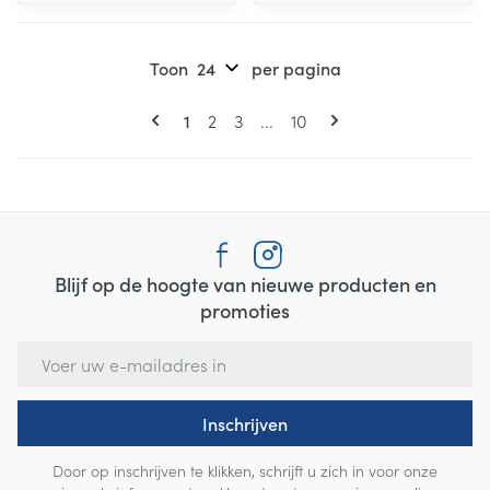
Toon
per pagina
Pagina's
U lees momenteel pagina
Pagina
Pagina
Pagina
1
2
3
...
10
Blijf op de hoogte van nieuwe producten en
promoties
E-mail adres
Inschrijven
Door op inschrijven te klikken, schrijft u zich in voor onze