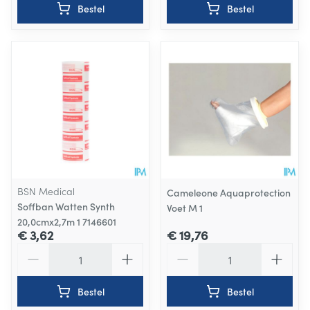
Bestel
Bestel
BSN Medical
Cameleone Aquaprotection
Soffban Watten Synth
Voet M 1
20,0cmx2,7m 1 7146601
€ 3,62
€ 19,76
Aantal
Aantal
Bestel
Bestel