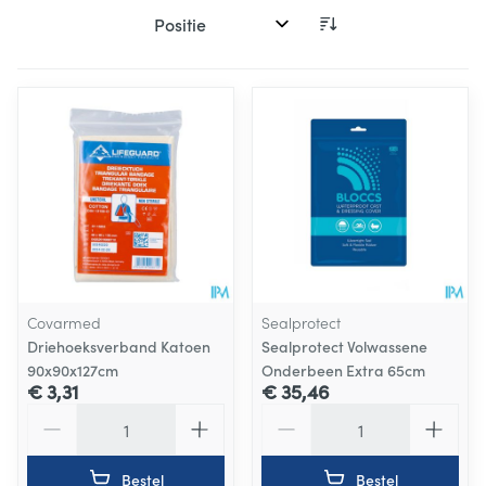
Sorteer op:
Covarmed
Sealprotect
Driehoeksverband Katoen
Sealprotect Volwassene
90x90x127cm
Onderbeen Extra 65cm
€ 3,31
€ 35,46
Aantal
Aantal
Bestel
Bestel