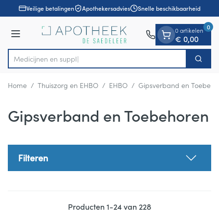
Dia 1 van 1
Ga naar de inhoud
Veilige betalingen
Apothekersadvies
Snelle beschikbaarheid
0
0 artikelen
Menu
€ 0,00
Zoek
Product, merk, categorie...
Home
/
Thuiszorg en EHBO
/
EHBO
/
Gipsverband en Toebeho
Gipsverband en Toebehoren
Filteren
Producten
1
-
24
van
228