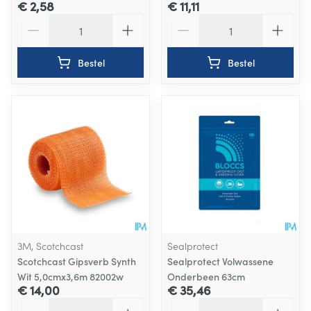
€ 2,58
€ 11,11
Aantal
Aantal
Bestel
Bestel
3M, Scotchcast
Sealprotect
Scotchcast Gipsverb Synth
Sealprotect Volwassene
Wit 5,0cmx3,6m 82002w
Onderbeen 63cm
€ 14,00
€ 35,46
Aantal
Aantal