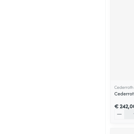
Cederroth
Cederroth
€ 242,0
Aantal