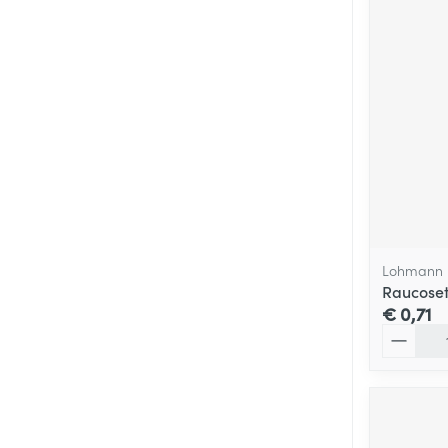
Lohmann 
Raucoset
€ 0,71
Aantal