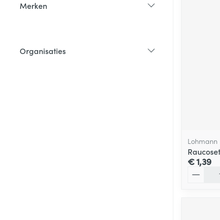
Merken
filter
Organisaties
filter
Lohmann 
Raucoset
€ 1,39
Aantal