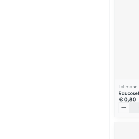
Lohmann 
Raucoset
€ 0,80
Aantal