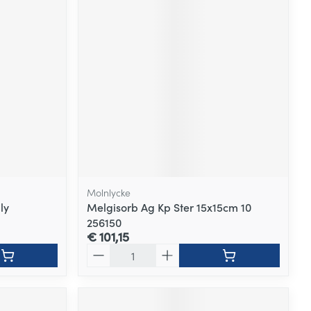
Molnlycke
ly
Melgisorb Ag Kp Ster 15x15cm 10
256150
€ 101,15
Aantal