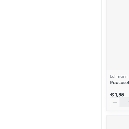
Lohmann 
Raucoset
€ 1,38
Aantal