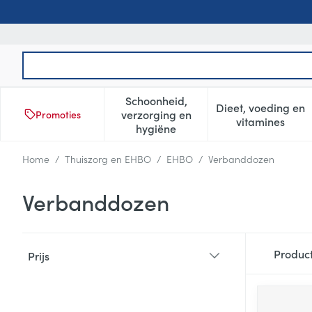
Ga naar de inhoud
Product, merk, categorie...
Schoonheid,
Dieet, voeding en
verzorging en
Promoties
Toon submenu voor Schoonheid
Toon subm
vitamines
hygiëne
Home
/
Thuiszorg en EHBO
/
EHBO
/
Verbanddozen
Verbanddozen
Doorgaan naar productlijst
Produc
Prijs
filter