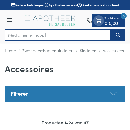
Dia 1 van 1
Ga naar de inhoud
Veilige betalingen
Apothekersadvies
Snelle beschikbaarheid
0
0 artikelen
Menu
€ 0,00
Zoek
Product, merk, categorie...
Home
/
Zwangerschap en kinderen
/
Kinderen
/
Accessoires
Accessoires
Filteren
Producten
1
-
24
van
47