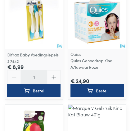
Quies
Difrax Baby Voedingslepels
Quies Gehoorkap Kind
3 7442
€ 8,99
A/lawaai Roze
Aantal
€ 24,90
Bestel
Bestel