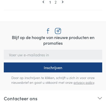
U lees momenteel pagina
Pagina
1
2
Blijf op de hoogte van nieuwe producten en
promoties
E-mail adres
Inschrijven
Door op inschrijven te klikken, schrijft u zich in voor onze
nieuwsbrief en gaat u akkoord met onze
privacy policy
.
Contacteer ons