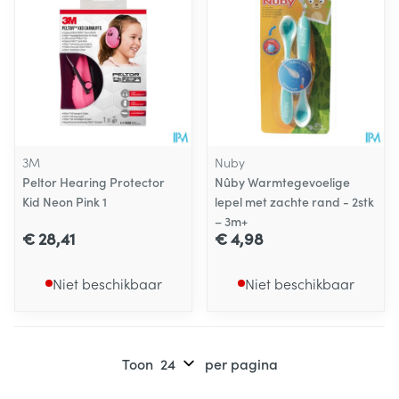
3M
Nuby
Peltor Hearing Protector
Nûby Warmtegevoelige
Kid Neon Pink 1
lepel met zachte rand - 2stk
– 3m+
€ 28,41
€ 4,98
Niet beschikbaar
Niet beschikbaar
Toon
per pagina
Pagina's