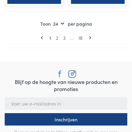
Toon
per pagina
Pagina's
U lees momenteel pagina
Pagina
Pagina
Pagina
1
2
3
...
18
Blijf op de hoogte van nieuwe producten en
promoties
E-mail adres
Inschrijven