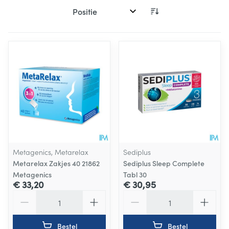
Sorteer op:
Metagenics, Metarelax
Sediplus
Metarelax Zakjes 40 21862
Sediplus Sleep Complete
Metagenics
Tabl 30
€ 33,20
€ 30,95
Aantal
Aantal
Bestel
Bestel