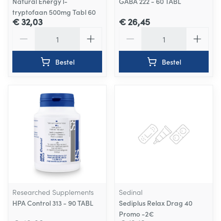
Natural Energy l-
GABA 222 - 60 TABL
tryptofaan 500mg Tabl 60
€ 32,03
€ 26,45
Aantal
Aantal
Bestel
Bestel
Researched Supplements
Sedinal
HPA Control 313 - 90 TABL
Sediplus Relax Drag 40
Promo -2€