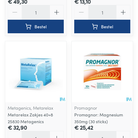
€ 49,30
€ 13,10
Aantal
Aantal
Bestel
Bestel
Metagenics, Metarelax
Promagnor
Metarelax Zakjes 40+8
Promagnor: Magnesium
25830 Metagenics
350mg (30 sticks)
€ 32,90
€ 25,42
Aantal
Aantal