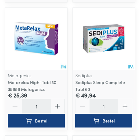
Metagenics
Sediplus
Metarelax Night Tabl 30
Sediplus Sleep Complete
35686 Metagenics
Tabl 60
€ 25,39
€ 49,94
Aantal
Aantal
Bestel
Bestel