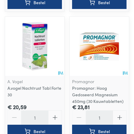
Bestel
Bestel
A. Vogel
Promagnor
A.vogel Nachtrust Tabl Forte
Promagnor: Hoog
30
Gedoseerd Magnesium
450mg (30 Kauwtabletten)
€ 20,59
€ 23,81
Aantal
Aantal
Bestel
Bestel