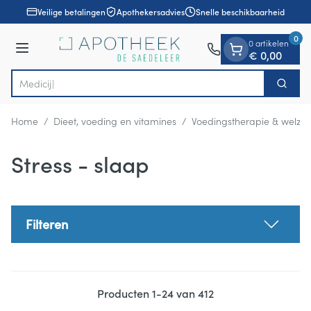
Dia 1 van 1
Ga naar de inhoud
Veilige betalingen
Apothekersadvies
Snelle beschikbaarheid
0
0 artikelen
Menu
€ 0,00
Zoek
Product, merk, categorie...
Home
/
Dieet, voeding en vitamines
/
Voedingstherapie & welzijn
Stress - slaap
Filteren
Producten
1
-
24
van
412