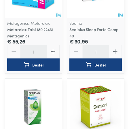
Metagenics, Metarelax
Sedinal
Metarelax Tabl 180 22431
Sediplus Sleep Forte Comp
Metagenics
40
€ 55,26
€ 30,95
Aantal
Aantal
Bestel
Bestel