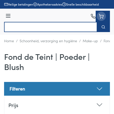
Ga naar de inhoud
Veilige betalingen
Apothekersadvies
Snelle beschikbaarheid
Menu
Zoek
Product, merk, categorie...
Home
/
Schoonheid, verzorging en hygiëne
/
Make-up
/
Fond d
Fond de Teint | Poeder |
Blush
Filteren
Doorgaan naar productlijst
Prijs
filter