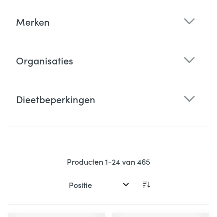
Merken
filter
Organisaties
filter
Dieetbeperkingen
filter
Producten
1
-
24
van
465
Sorteer op: