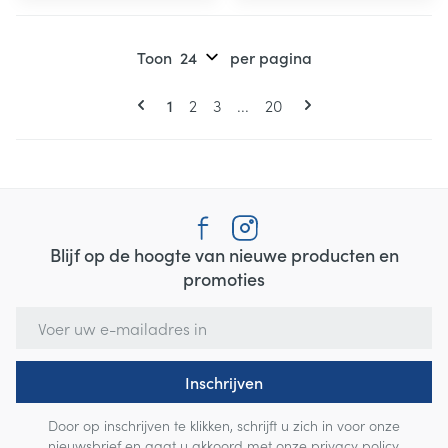
Toon
per pagina
Pagina's
U lees momenteel pagina
Pagina
Pagina
Pagina
1
2
3
...
20
Blijf op de hoogte van nieuwe producten en
promoties
E-mail adres
Inschrijven
Door op inschrijven te klikken, schrijft u zich in voor onze
nieuwsbrief en gaat u akkoord met onze
privacy policy
.