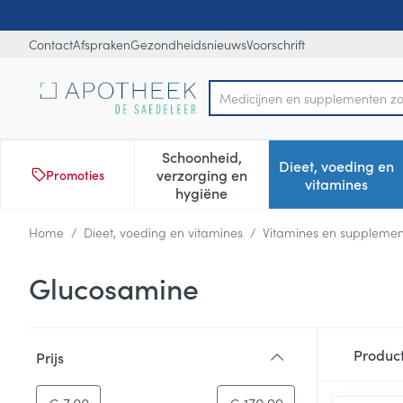
Ga naar de inhoud
Dia 1 van 1
Contact
Afspraken
Gezondheidsnieuws
Voorschrift
Product, merk, categorie...
Schoonheid,
Dieet, voeding en
verzorging en
Promoties
Toon submenu voor Schoonheid
Toon subm
vitamines
hygiëne
Home
/
Dieet, voeding en vitamines
/
Vitamines en suppleme
Glucosamine
Doorgaan naar productlijst
Produc
Prijs
filter
-
Minimumwaarde
Maximale waarde