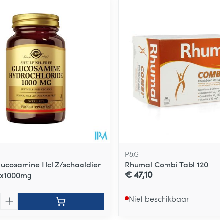
P&G
lucosamine Hcl Z/schaaldier
Rhumal Combi Tabl 120
€ 47,10
x1000mg
Niet beschikbaar