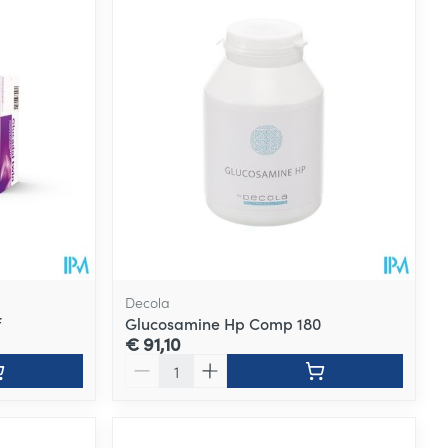
Decola
f
Glucosamine Hp Comp 180
€ 91,10
Aantal