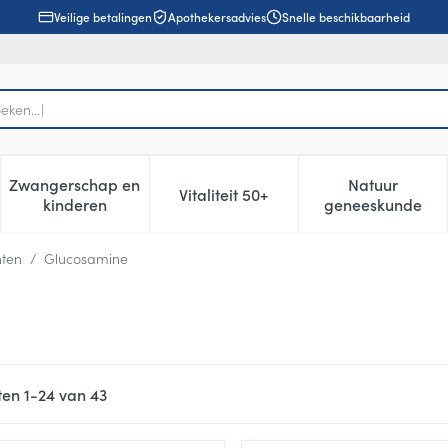
Veilige betalingen
Apothekersadvies
Snelle beschikbaarheid
Zwangerschap en
Natuur
Vitaliteit 50+
, verzorging en hygiëne categorie
enu voor Dieet, voeding en vitamines categorie
Toon submenu voor Zwangerschap en kinderen cat
Toon submenu voor Vitaliteit 5
Toon subm
kinderen
geneeskunde
nten
/
Glucosamine
ten
1
-
24
van
43