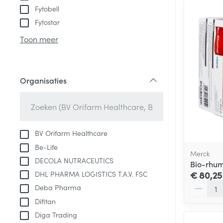
Fytobell
Fytostar
Toon meer
Organisaties
filter
BV Orifarm Healthcare
Be-Life
Merck
DECOLA NUTRACEUTICS
Bio-rhum
DHL PHARMA LOGISTICS T.A.V. FSC
€ 80,25
Aantal
Deba Pharma
Difitan
Diga Trading