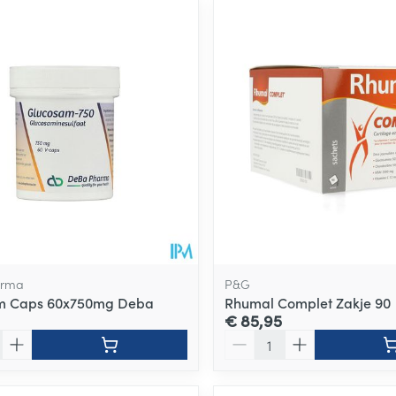
arma
P&G
m Caps 60x750mg Deba
Rhumal Complet Zakje 90
€ 85,95
Aantal