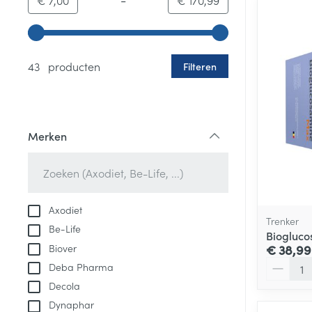
€ 7,00
€ 170,99
Gebruik de pijltjestoetsen links en rechts om de minim
43 producten
Filteren
Merken
filter
Axodiet
Trenker
Be-Life
Biogluco
Biover
€ 38,99
Aantal
Deba Pharma
Decola
Dynaphar