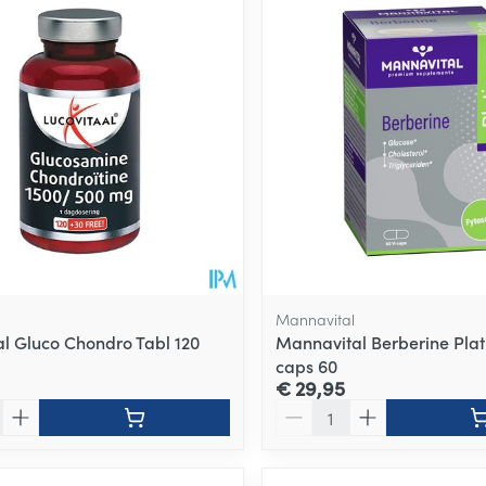
Mannavital
al Gluco Chondro Tabl 120
Mannavital Berberine Pla
caps 60
€ 29,95
Aantal