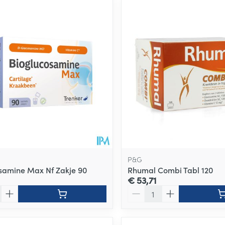
ale en maximale prijswaarden aan te passen.
P&G
samine Max Nf Zakje 90
Rhumal Combi Tabl 120
€ 53,71
Aantal