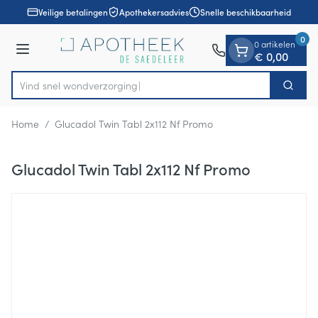
Dia 1 van 1
Ga naar de inhoud
Veilige betalingen
Apothekersadvies
Snelle beschikbaarheid
0
0 artikelen
Menu
€ 0,00
Vind snel wondv
Zoek
Product, merk, categorie...
Home
/
Glucadol Twin Tabl 2x112 Nf Promo
Glucadol Twin Tabl 2x112 Nf Promo