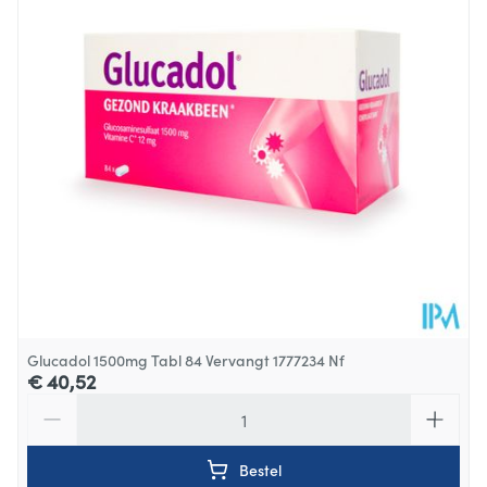
Behoud
Kamertemperatuur (15°C - 25°C)
Glucadol 1500mg Tabl 84 Vervangt 1777234 Nf
€ 40,52
Aantal
Bestel