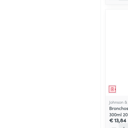
Genees
Johnson &
Bronchos
300ml 2
€ 13,84
Aantal