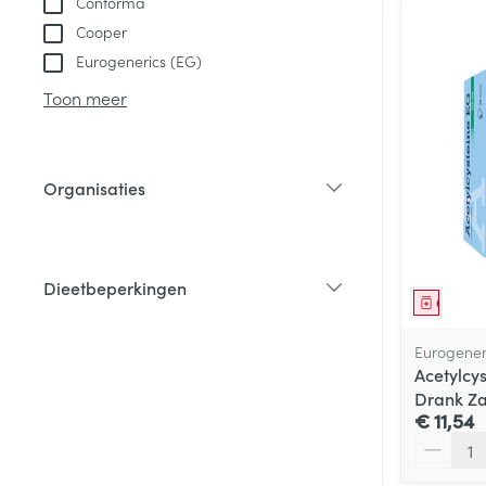
Conforma
Cooper
Eurogenerics (EG)
Toon meer
Organisaties
filter
Dieetbeperkingen
Genees
filter
Eurogener
Acetylcy
Drank Za
€ 11,54
Aantal