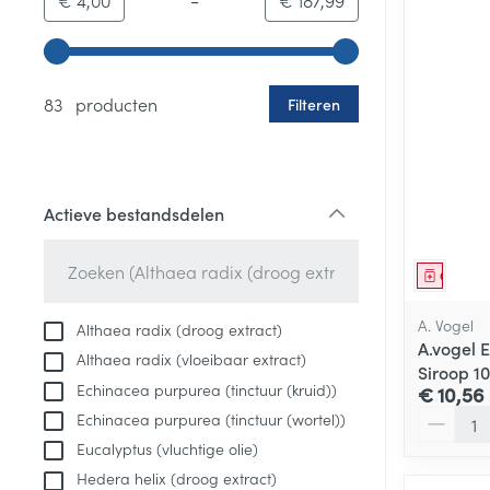
€ 4,00
€ 187,99
Gebruik de pijltjestoetsen links en rechts om de minim
83 producten
Filteren
Actieve bestandsdelen
filter
Genees
A. Vogel
Althaea radix (droog extract)
A.vogel 
Althaea radix (vloeibaar extract)
Siroop 1
Echinacea purpurea (tinctuur (kruid))
€ 10,56
Aantal
Echinacea purpurea (tinctuur (wortel))
Eucalyptus (vluchtige olie)
Hedera helix (droog extract)