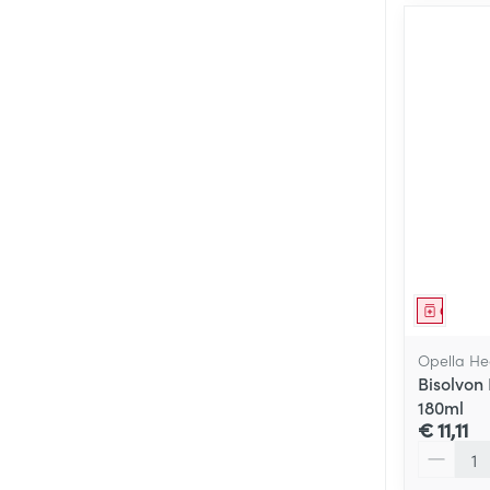
Genees
Opella He
Bisolvon
180ml
€ 11,11
Aantal