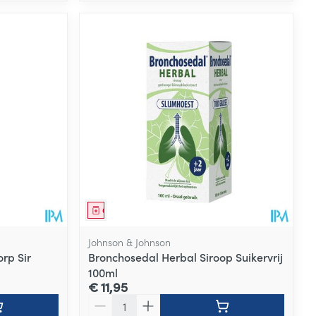
Geneesmiddel
Johnson & Johnson
rp Sir
Bronchosedal Herbal Siroop Suikervrij
100ml
€ 11,95
Aantal