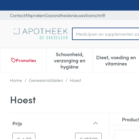
Ga naar de inhoud
Dia 1 van 1
Contact
Afspraken
Gezondheidsnieuws
Voorschrift
M
Product, merk, categorie...
Schoonheid,
Dieet, voeding en
verzorging en
Promoties
Toon submenu voor Schoonheid
Toon subm
vitamines
hygiëne
Home
/
Geneesmiddelen
/
Hoest
Hoest
Doorgaan naar productlijst
Produc
Prijs
filter
-
Minimumwaarde
Maximale waarde