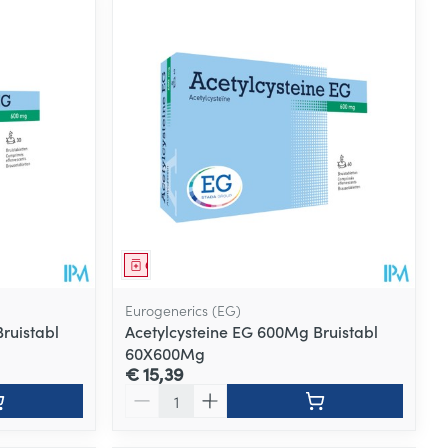
Geneesmiddel
Eurogenerics (EG)
ruistabl
Acetylcysteine EG 600Mg Bruistabl
60X600Mg
€ 15,39
Aantal