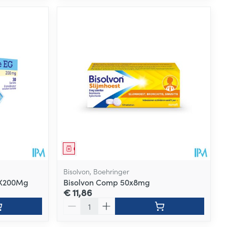
Geneesmiddel
Bisolvon, Boehringer
0X200Mg
Bisolvon Comp 50x8mg
€ 11,86
Aantal