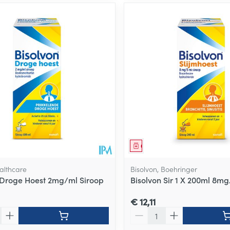
middel
Geneesmiddel
althcare
Bisolvon, Boehringer
 Droge Hoest 2mg/ml Siroop
Bisolvon Sir 1 X 200ml 8m
€ 12,11
Aantal