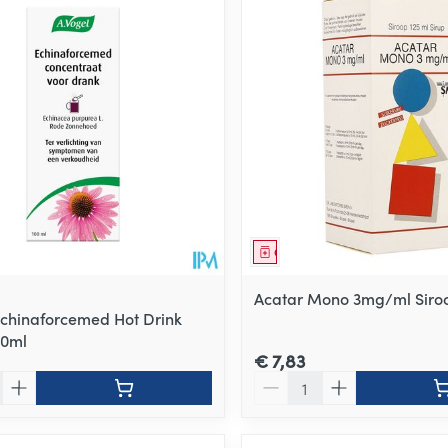
ale en maximale prijswaarden aan te passen.
middel
Geneesmiddel
Acatar Mono 3mg/ml Siro
Echinaforcemed Hot Drink
00ml
€ 7,83
Aantal