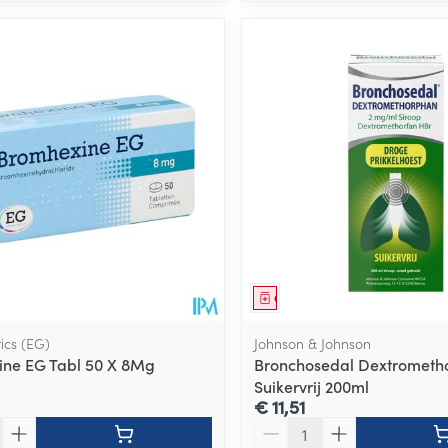
middel
Geneesmiddel
ics (EG)
Johnson & Johnson
ne EG Tabl 50 X 8Mg
Bronchosedal Dextrometho
Suikervrij 200ml
€ 11,51
Aantal