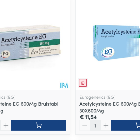
middel
Geneesmiddel
ics (EG)
Eurogenerics (EG)
steine EG 600Mg Bruistabl
Acetylcysteine EG 600Mg B
Mg
30X600Mg
€ 11,54
Aantal