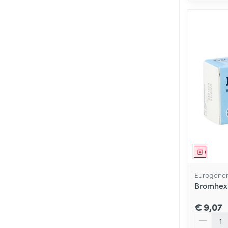
Genees
Eurogener
Bromhexi
€ 9,07
Aantal