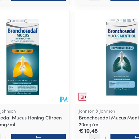
middel
Geneesmiddel
 Johnson
Johnson & Johnson
edal Mucus Honing Citroen
Bronchosedal Mucus Ment
0mg/ml
20mg/ml
€ 10,48
Aantal