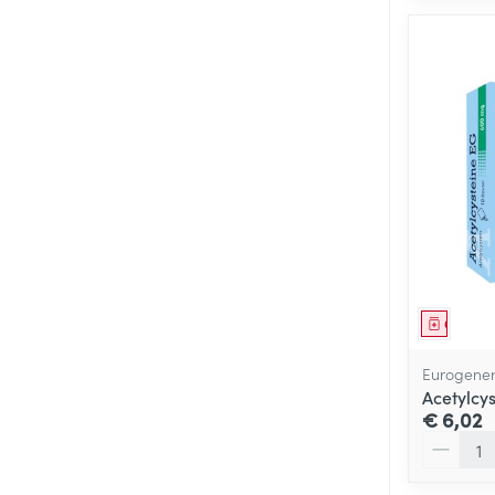
Genees
Eurogener
Acetylcy
€ 6,02
Aantal