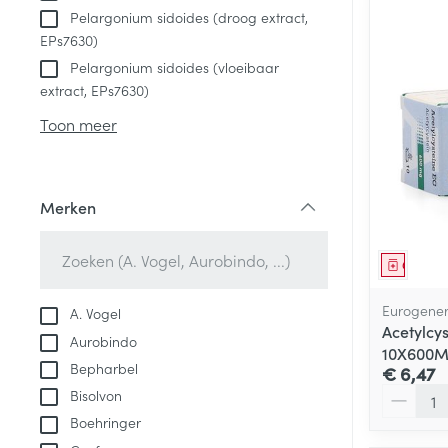
Pelargonium sidoides (droog extract,
EPs7630)
Pelargonium sidoides (vloeibaar
extract, EPs7630)
Toon meer
Merken
filter
Genees
Eurogener
A. Vogel
Acetylcy
Aurobindo
10X600
Bepharbel
€ 6,47
Aantal
Bisolvon
Boehringer