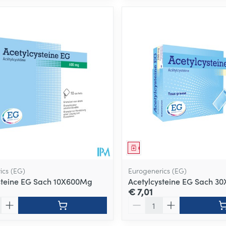
middel
Geneesmiddel
ics (EG)
Eurogenerics (EG)
steine EG Sach 10X600Mg
Acetylcysteine EG Sach 3
€ 7,01
Aantal