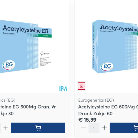
middel
Geneesmiddel
ics (EG)
Eurogenerics (EG)
steine EG 600Mg Gran. Vr
Acetylcysteine EG 600Mg G
kje 30
Drank Zakje 60
€ 15,39
Aantal