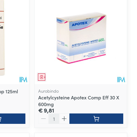
Geneesmiddel
op 125ml
Aurobindo
Acetylcysteine Apotex Comp Eff 30 X
600mg
€ 9,81
Aantal