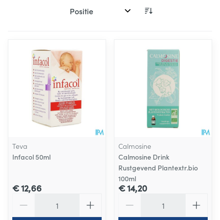
Sorteer op:
Teva
Calmosine
Infacol 50ml
Calmosine Drink
Rustgevend Plantextr.bio
100ml
€ 12,66
€ 14,20
Aantal
Aantal