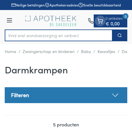
Dia 1 van 1
Ga naar de inhoud
Veilige betalingen
Apothekersadvies
Snelle beschikbaarheid
0
0 artikelen
Menu
€ 0,00
Vind snel wondverzorging en
Zoek
Product, merk, categorie...
Home
/
Zwangerschap en kinderen
/
Baby
/
Kwaaltjes
/
Darm
Darmkrampen
Filteren
5
producten