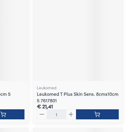
Leukomed
0cm 5
Leukomed T Plus Skin Sens. 8cmx10cm
5 7617801
€ 21,41
Aantal