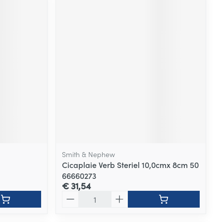
Smith & Nephew
Cicaplaie Verb Steriel 10,0cmx 8cm 50
66660273
€ 31,54
Aantal