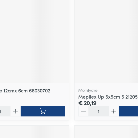
e 12cmx 6cm 66030702
Molnlycke
Mepilex Up 5x5cm 5 21205
€ 20,19
Aantal