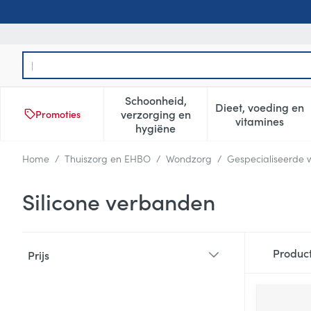
Ga naar de inhoud
Product, merk, categorie...
Schoonheid,
Dieet, voeding en
verzorging en
Promoties
Toon submenu voor Schoonheid
Toon subm
vitamines
hygiëne
Home
/
Thuiszorg en EHBO
/
Wondzorg
/
Gespecialiseerde
Silicone verbanden
Doorgaan naar productlijst
Produc
Prijs
filter