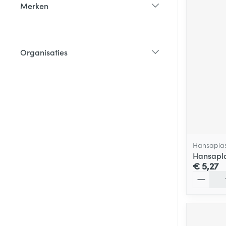
Merken
filter
Organisaties
filter
Hansaplas
Hansaplas
€ 5,27
Aantal