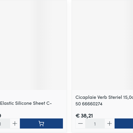
Cicaplaie Verb Steriel 15
lastic Silicone Sheet C-
50 66660274
9
€ 38,21
Aantal