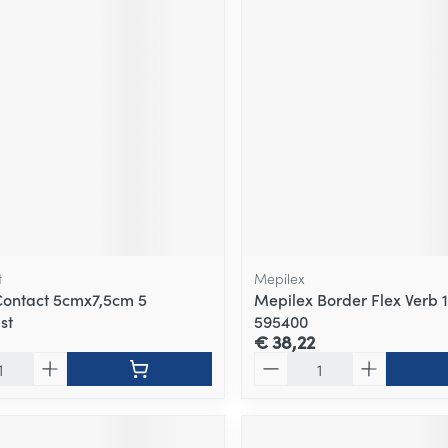
t
Mepilex
 Contact 5cmx7,5cm 5
Mepilex Border Flex Verb 
st
595400
€ 38,22
Aantal