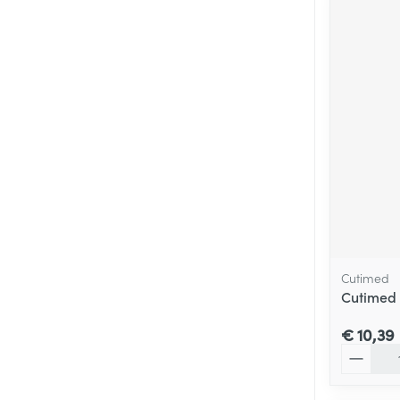
Cutimed
Cutimed 
€ 10,39
Aantal