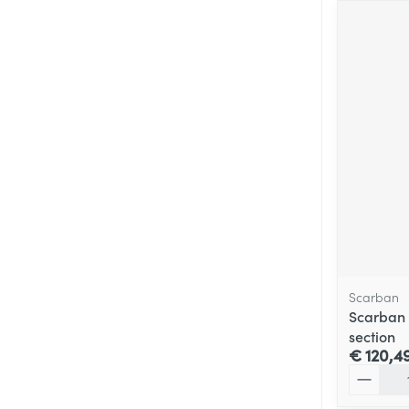
Scarban
Scarban E
section
€ 120,4
Aantal