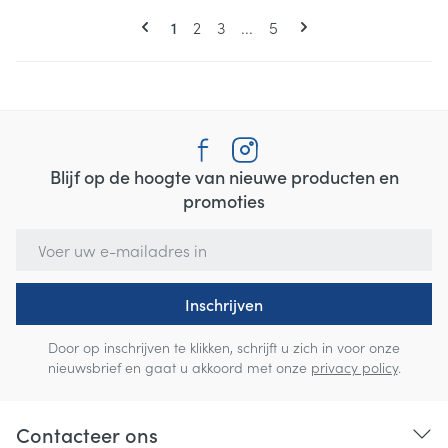
Pagina's
U lees momenteel pagina
Pagina
Pagina
Pagina
1
2
3
...
5
Blijf op de hoogte van nieuwe producten en
promoties
E-mail adres
Inschrijven
Door op inschrijven te klikken, schrijft u zich in voor onze
nieuwsbrief en gaat u akkoord met onze
privacy policy
.
Contacteer ons