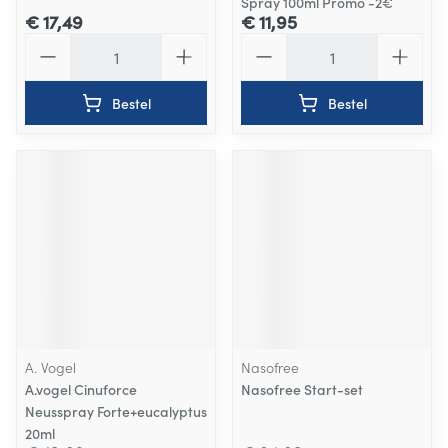
Spray 100ml Promo -2€
€ 17,49
€ 11,95
Aantal
Aantal
Bestel
Bestel
A. Vogel
Nasofree
A.vogel Cinuforce
Nasofree Start-set
Neusspray Forte+eucalyptus
20ml