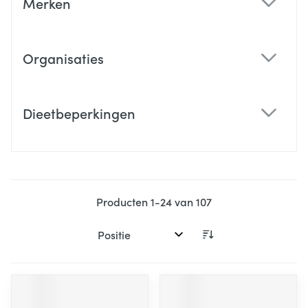
Merken
filter
Organisaties
filter
Dieetbeperkingen
filter
Producten
1
-
24
van
107
Sorteer op: