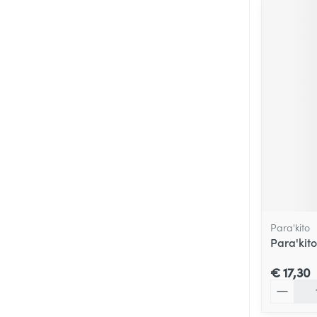
Para'kito
Para'kit
€ 17,30
Aantal