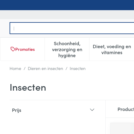
Ga naar de inhoud
Product, merk, categorie...
Schoonheid,
Dieet, voeding en
verzorging en
Promoties
Toon submenu voor Schoonheid
Toon subm
vitamines
hygiëne
Home
/
Dieren en insecten
/
Insecten
Insecten
Doorgaan naar productlijst
Produc
Prijs
filter