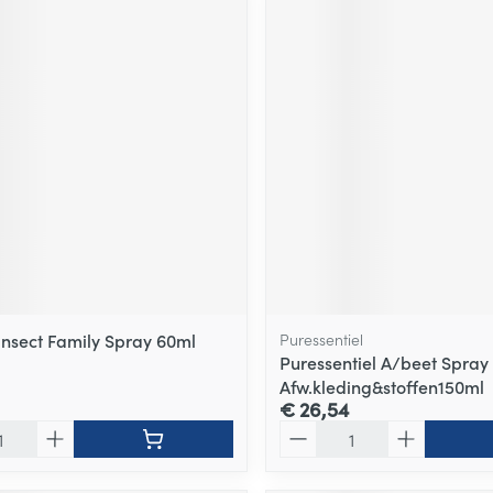
insect Family Spray 60ml
Puressentiel
Puressentiel A/beet Spray
Afw.kleding&stoffen150ml
€ 26,54
Aantal