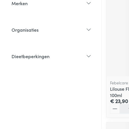
Merken
filter
Organisaties
filter
Dieetbeperkingen
filter
Febelcare
Lilouse 
100ml
€ 23,90
Aantal