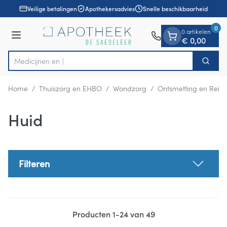
Dia 1 van 1
Ga naar de inhoud
Veilige betalingen
Apothekersadvies
Snelle beschikbaarheid
0
0 artikelen
Menu
€ 0,00
Zoek
Product, merk, categorie...
Home
/
Thuiszorg en EHBO
/
Wondzorg
/
Ontsmetting en Reini
Huid
Filteren
Producten
1
-
24
van
49