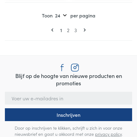
Toon
per pagina
Pagina's
U lees momenteel pagina
Pagina
Pagina
1
2
3
Blijf op de hoogte van nieuwe producten en
promoties
E-mail adres
Inschrijven
Door op inschrijven te klikken, schrijft u zich in voor onze
nieuwsbrief en gaat u akkoord met onze
privacy policy
.