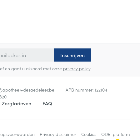
Inschrijven
sbrief en gaat u akkoord met onze
privacy policy
.
o@
apotheek-desaedeleer.be
APB nummer:
122104
820
Zorgtarieven
FAQ
oopsvoorwaarden
Privacy disclaimer
Cookies
ODR-platform