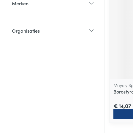
Merken
filter
Organisaties
filter
Mayoly Sp
Borostyr
€ 14,07