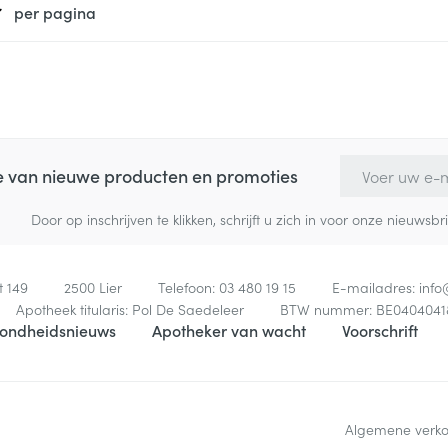
per pagina
E-mail adres
te van nieuwe producten en promoties
Door op inschrijven te klikken, schrijft u zich in voor onze nieuw
t 149
2500
Lier
Telefoon:
03 480 19 15
E-mailadres:
inf
Apotheek titularis:
Pol De Saedeleer
BTW nummer:
BE0404041
ondheidsnieuws
Apotheker van wacht
Voorschrift
Algemene verk