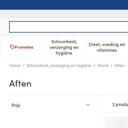
Ga naar de inhoud
Product, merk, categorie...
Schoonheid,
Dieet, voeding en
verzorging en
Promoties
Toon submenu voor Schoonheid
Toon subm
vitamines
hygiëne
Home
/
Schoonheid, verzorging en hygiëne
/
Mond
/
Aften
Aften
Doorgaan naar productlijst
2
produ
Prijs
filter