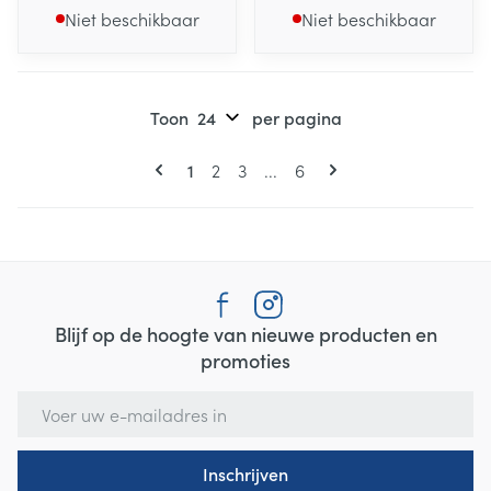
Niet beschikbaar
Niet beschikbaar
Toon
per pagina
Pagina's
U lees momenteel pagina
Pagina
Pagina
Pagina
1
2
3
...
6
Blijf op de hoogte van nieuwe producten en
promoties
E-mail adres
Inschrijven