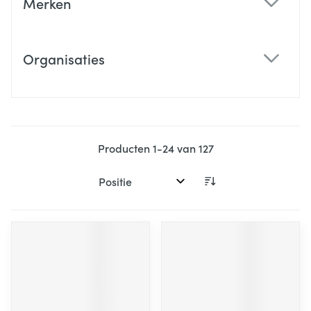
Merken
filter
Organisaties
filter
Producten
1
-
24
van
127
Sorteer op: