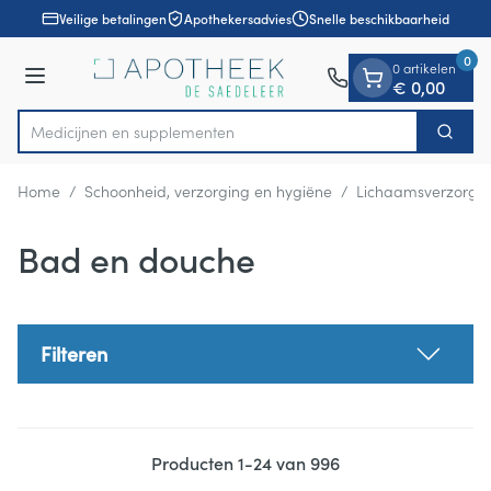
Dia 1 van 1
Ga naar de inhoud
Veilige betalingen
Apothekersadvies
Snelle beschikbaarheid
0
0 artikelen
Menu
€ 0,00
Medicijn
Zoek
Product, merk, categorie...
Home
/
Schoonheid, verzorging en hygiëne
/
Lichaamsverzorgi
Bad en douche
Filteren
Producten
1
-
24
van
996