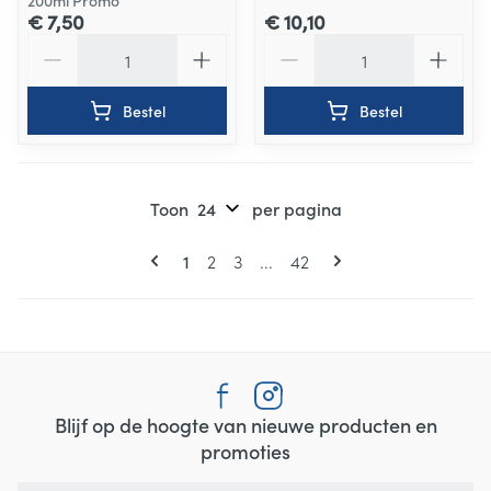
200ml Promo
€ 7,50
€ 10,10
Aantal
Aantal
Bestel
Bestel
Toon
per pagina
Pagina's
U lees momenteel pagina
Pagina
Pagina
Pagina
1
2
3
...
42
Blijf op de hoogte van nieuwe producten en
promoties