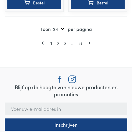
Bestel
Bestel
Toon
per pagina
Pagina's
U lees momenteel pagina
Pagina
Pagina
Pagina
1
2
3
...
8
Blijf op de hoogte van nieuwe producten en
promoties
E-mail adres
Inschrijven