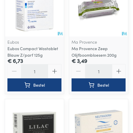
Eubos
Ma Provence
Eubos Compact Wastablet
Ma Provence Zeep
Blauw Z/parf 125g
Olijfboombloesem 200g
€ 6,73
€ 3,49
Aantal
Aantal
Bestel
Bestel