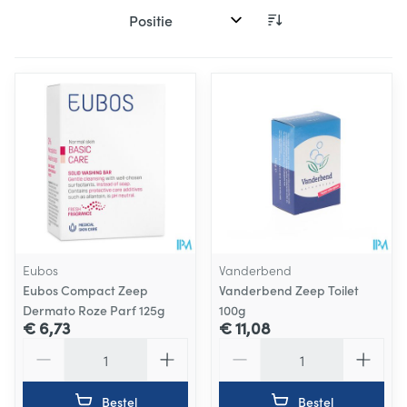
Sorteer op:
Eubos
Vanderbend
Eubos Compact Zeep
Vanderbend Zeep Toilet
Dermato Roze Parf 125g
100g
€ 6,73
€ 11,08
Aantal
Aantal
Bestel
Bestel