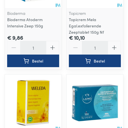
Bioderma
Topicrem
Bioderma Atoderm
Topicrem Mela
Intensive Zeep 150g
Egal.exfolierende
Zeeptablet 150g Nf
€ 9,86
€ 10,10
Aantal
Aantal
Bestel
Bestel