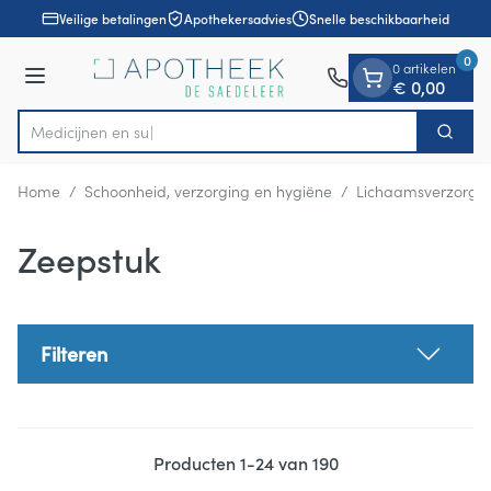
Dia 1 van 1
Ga naar de inhoud
Veilige betalingen
Apothekersadvies
Snelle beschikbaarheid
0
0 artikelen
Menu
€ 0,00
Zoek
Product, merk, categorie...
Home
/
Schoonheid, verzorging en hygiëne
/
Lichaamsverzorgi
Zeepstuk
Filteren
Producten
1
-
24
van
190