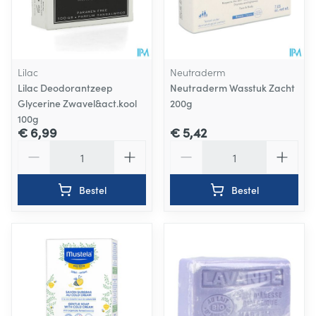
Lilac
Neutraderm
Lilac Deodorantzeep
Neutraderm Wasstuk Zacht
Glycerine Zwavel&act.kool
200g
100g
€ 6,99
€ 5,42
Aantal
Aantal
Bestel
Bestel