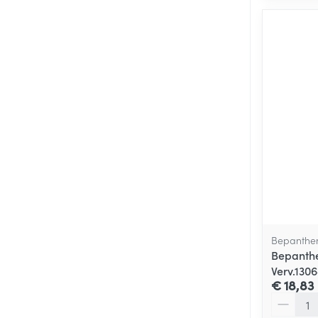
Bepanthe
Bepanth
Verv.130
€ 18,83
Aantal