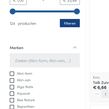
€ 1,00
€ 53,99
Gebruik de pijltjestoetsen links en rechts om de minim
124 producten
Filteren
Merken
filter
Abri-form
Kela
Abri-san
Talk Zuiv
Alga Natis
€ 6,66
Aantal
Aquacel
Bee Nature
Bepanthen