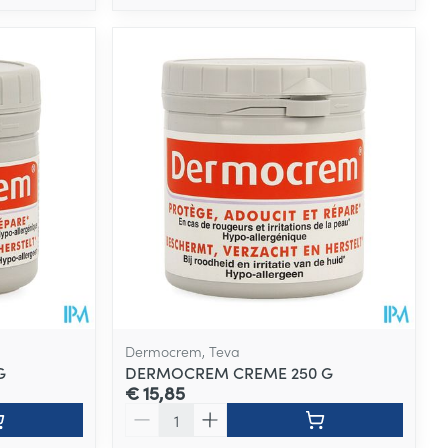
Dermocrem, Teva
G
DERMOCREM CREME 250 G
€ 15,85
Aantal