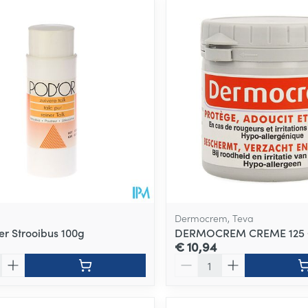
ale en maximale prijswaarden aan te passen.
Dermocrem, Teva
er Strooibus 100g
DERMOCREM CREME 125
€ 10,94
Aantal