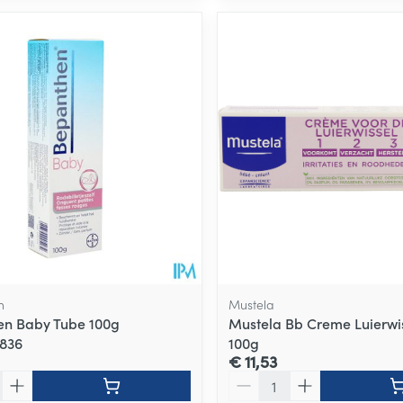
n
Mustela
en Baby Tube 100g
Mustela Bb Creme Luierwis
6836
100g
€ 11,53
Aantal