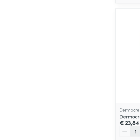
Dermocre
Dermocr
€ 23,84
Aantal