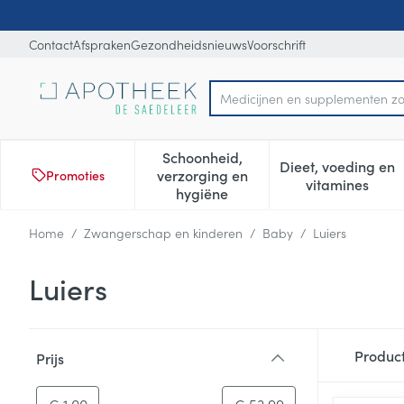
Ga naar de inhoud
Dia 1 van 1
Contact
Afspraken
Gezondheidsnieuws
Voorschrift
Product, merk, categorie...
Schoonheid,
Dieet, voeding en
verzorging en
Promoties
Toon submenu voor Schoonheid
Toon subm
vitamines
hygiëne
Home
/
Zwangerschap en kinderen
/
Baby
/
Luiers
Luiers
Doorgaan naar productlijst
Produc
Prijs
filter
-
Minimumwaarde
Maximale waarde