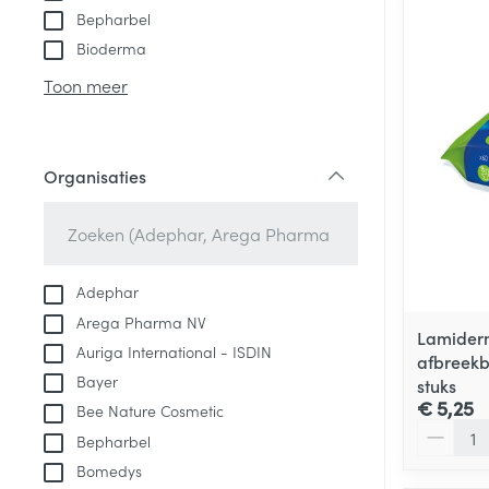
Bepharbel
Bioderma
Toon meer
Organisaties
filter
Adephar
Arega Pharma NV
Lamiderm
Auriga International - ISDIN
afbreekb
Bayer
stuks
€ 5,25
Bee Nature Cosmetic
Aantal
Bepharbel
Bomedys