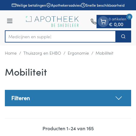
Dia 1 van 1
Ga naar de inhoud
Veilige betalingen
Apothekersadvies
Snelle beschikbaarheid
0
0 artikelen
Menu
€ 0,00
Med
Zoek
Product, merk, categorie...
Home
/
Thuiszorg en EHBO
/
Ergonomie
/
Mobiliteit
Mobiliteit
Filteren
Producten
1
-
24
van
165