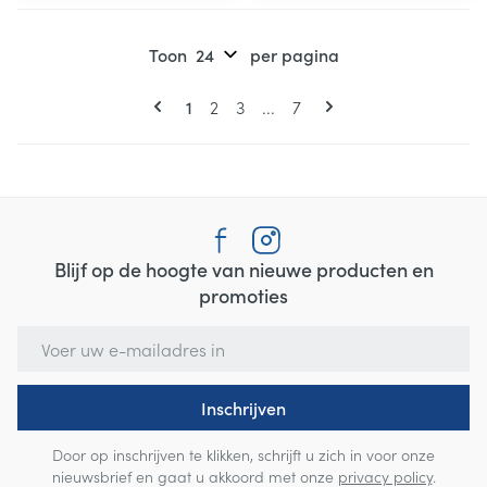
Toon
per pagina
Pagina's
U lees momenteel pagina
Pagina
Pagina
Pagina
1
2
3
...
7
Blijf op de hoogte van nieuwe producten en
promoties
E-mail adres
Inschrijven
Door op inschrijven te klikken, schrijft u zich in voor onze
nieuwsbrief en gaat u akkoord met onze
privacy policy
.