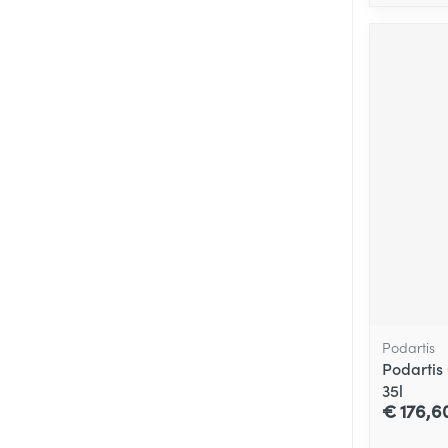
Podartis
Podartis
35l
€ 176,6