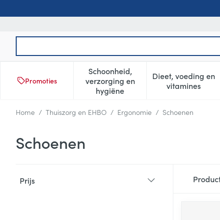
Ga naar de inhoud
Product, merk, categorie...
Schoonheid,
Dieet, voeding en
verzorging en
Promoties
Toon submenu voor Schoonheid
Toon subm
vitamines
hygiëne
Home
/
Thuiszorg en EHBO
/
Ergonomie
/
Schoenen
Schoenen
Doorgaan naar productlijst
Produc
Prijs
filter