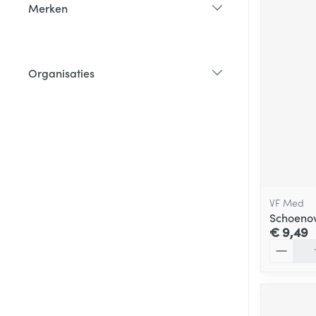
Merken
filter
Organisaties
filter
VF Med
Schoenov
€ 9,49
Aantal