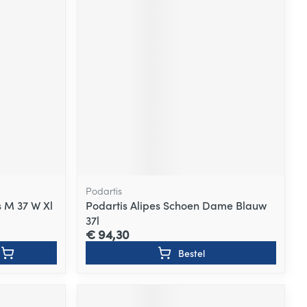
Podartis
s M 37 W Xl
Podartis Alipes Schoen Dame Blauw
37l
€ 94,30
Bestel