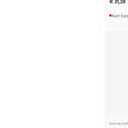
€ 31,26
Niet be
Homecraf