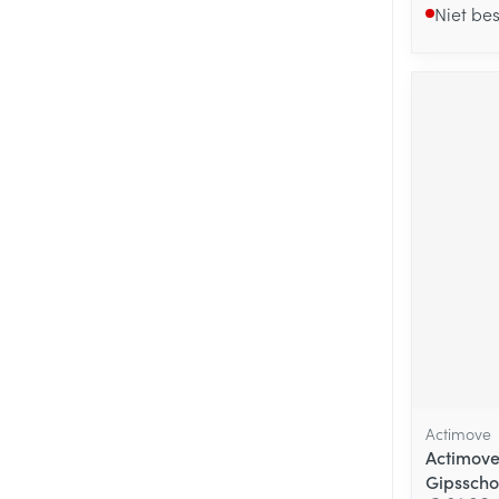
Niet be
Actimove
Actimove 
Gipsscho