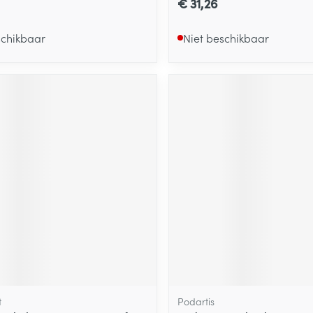
€ 31,26
schikbaar
Niet beschikbaar
t
Podartis