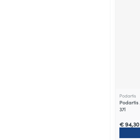
Podartis
Podartis
37l
€ 94,30