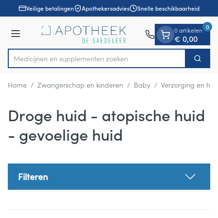
Dia 1 van 1
Ga naar de inhoud
Veilige betalingen
Apothekersadvies
Snelle beschikbaarheid
0
0 artikelen
Menu
€ 0,00
Medicijnen en s
Zoek
Product, merk, categorie...
Home
/
Zwangerschap en kinderen
/
Baby
/
Verzorging en hyg
Droge huid - atopische huid
- gevoelige huid
Filteren