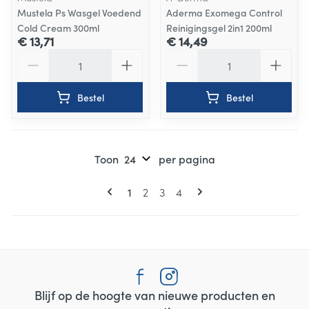
Mustela Ps Wasgel Voedend
Aderma Exomega Control
Cold Cream 300ml
Reinigingsgel 2in1 200ml
€ 13,71
€ 14,49
Aantal
Aantal
Bestel
Bestel
Toon
per pagina
Pagina's
U lees momenteel pagina
Pagina
Pagina
Pagina
1
2
3
4
Blijf op de hoogte van nieuwe producten en