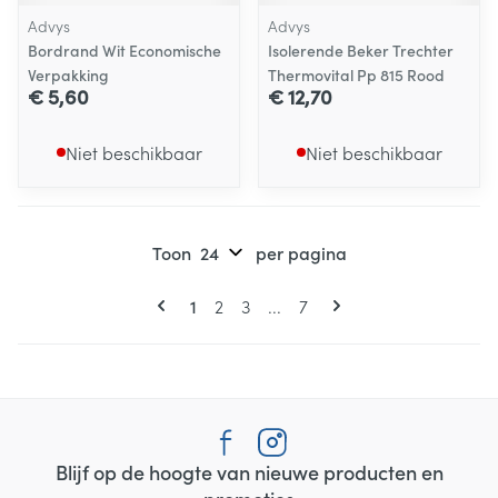
Advys
Advys
Bordrand Wit Economische
Isolerende Beker Trechter
Verpakking
Thermovital Pp 815 Rood
€ 5,60
€ 12,70
Niet beschikbaar
Niet beschikbaar
Toon
per pagina
Pagina's
U lees momenteel pagina
Pagina
Pagina
Pagina
1
2
3
...
7
Blijf op de hoogte van nieuwe producten en