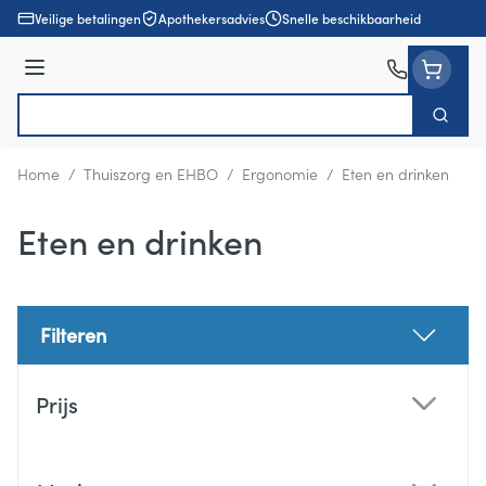
Ga naar de inhoud
Veilige betalingen
Apothekersadvies
Snelle beschikbaarheid
Menu
Zoek
Product, merk, categorie...
Home
/
Thuiszorg en EHBO
/
Ergonomie
/
Eten en drinken
Eten en drinken
Filteren
Doorgaan naar productlijst
Prijs
filter