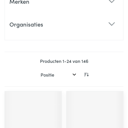
Merken
filter
Organisaties
filter
Producten
1
-
24
van
146
Sorteer op: