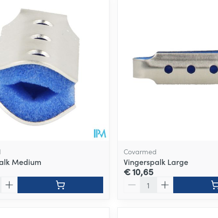
d
Covarmed
palk Medium
Vingerspalk Large
€ 10,65
Aantal