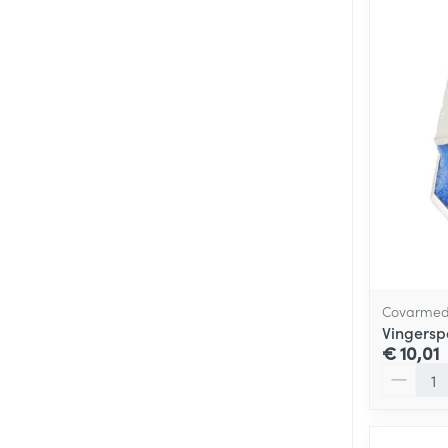
Covarme
Vingers
€ 10,01
Aantal