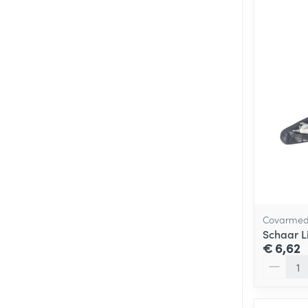
Covarme
Schaar L
€ 6,62
Aantal