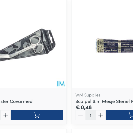
d
WM Supplies
ister Covarmed
Scalpel S.m Mesje Steriel 
€ 0,48
Aantal