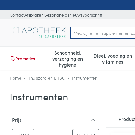
Ga naar de inhoud
Dia 1 van 1
Contact
Afspraken
Gezondheidsnieuws
Voorschrift
M
Product, merk, categorie...
Schoonheid,
Dieet, voeding en
verzorging en
Promoties
Toon submenu voor Schoonheid
Toon subm
vitamines
hygiëne
Home
/
Thuiszorg en EHBO
/
Instrumenten
Instrumenten
Doorgaan naar productlijst
Produc
Prijs
filter
-
Minimumwaarde
Maximale waarde