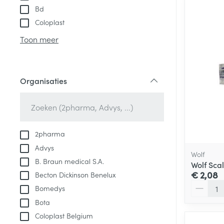
Bd
Coloplast
Toon meer
Organisaties
filter
2pharma
Advys
Wolf
B. Braun medical S.A.
Wolf Sca
€ 2,08
Becton Dickinson Benelux
Aantal
Bomedys
Bota
Coloplast Belgium