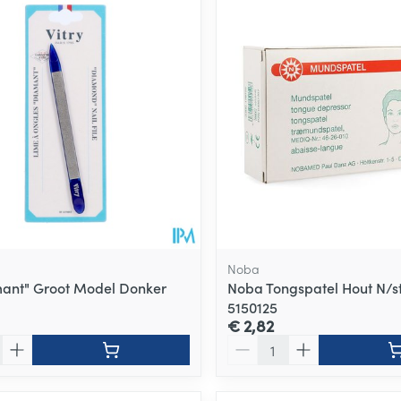
Noba
amant" Groot Model Donker
Noba Tongspatel Hout N/st
5150125
€ 2,82
Aantal