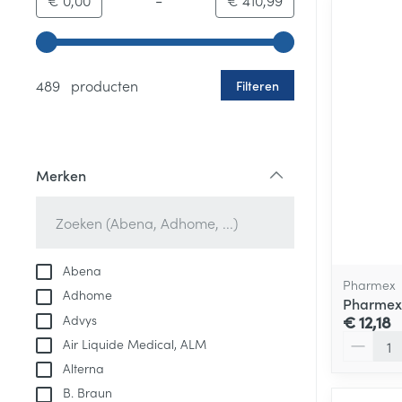
€ 0,00
€ 410,99
Gebruik de pijltjestoetsen links en rechts om de minim
489 producten
Filteren
Merken
filter
Abena
Pharmex
Adhome
Pharmex 
Advys
€ 12,18
Aantal
Air Liquide Medical, ALM
Alterna
B. Braun