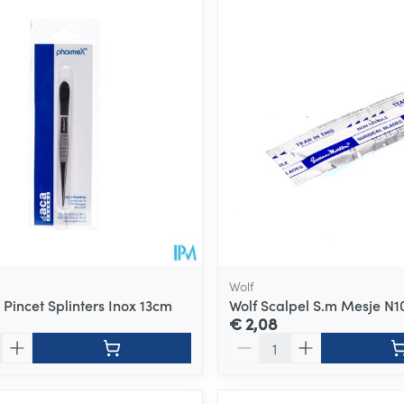
ale en maximale prijswaarden aan te passen.
Wolf
Pincet Splinters Inox 13cm
Wolf Scalpel S.m Mesje N10
€ 2,08
Aantal