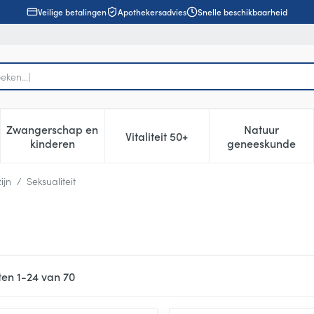
Veilige betalingen
Apothekersadvies
Snelle beschikbaarheid
Zwangerschap en
Natuur
Vitaliteit 50+
, verzorging en hygiëne categorie
enu voor Dieet, voeding en vitamines categorie
Toon submenu voor Zwangerschap en kinderen cat
Toon submenu voor Vitaliteit 5
Toon subm
kinderen
geneeskunde
ijn
/
Seksualiteit
ten
1
-
24
van
70