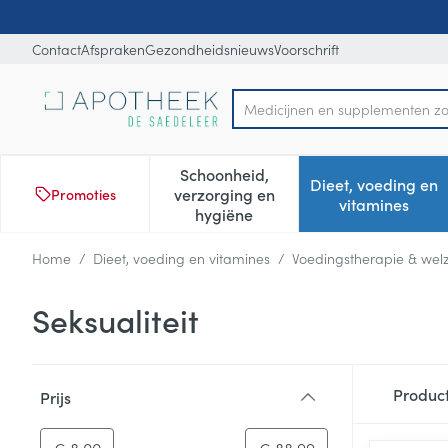
Ga naar de inhoud
Dia 1 van 1
Contact
Afspraken
Gezondheidsnieuws
Voorschrift
Product, merk, categorie...
Schoonheid,
Dieet, voeding en
verzorging en
Promoties
Toon submenu voor Schoonheid
Toon subm
vitamines
hygiëne
Home
/
Dieet, voeding en vitamines
/
Voedingstherapie & welz
Seksualiteit
Doorgaan naar productlijst
Produc
Prijs
filter
-
Minimumwaarde
Maximale waarde