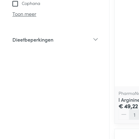
Cophana
Toon meer
Dieetbeperkingen
filter
PharmaNu
l Argini
€ 49,22
Aantal