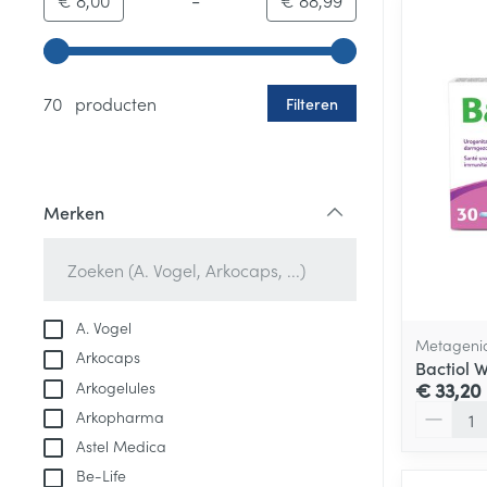
€ 8,00
€ 88,99
Gebruik de pijltjestoetsen links en rechts om de minim
70 producten
Filteren
Merken
filter
A. Vogel
Metageni
Arkocaps
Bactiol 
Arkogelules
€ 33,20
Aantal
Arkopharma
Astel Medica
Be-Life