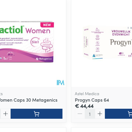
ale en maximale prijswaarden aan te passen.
cs
Astel Medica
Women Caps 30 Metagenics
Progyn Caps 64
€ 44,44
Aantal