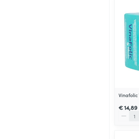
Vinafolic
€ 14,89
Aantal