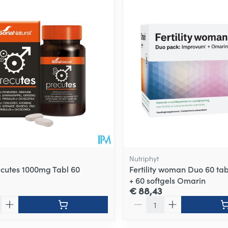
Nutriphyt
ecutes 1000mg Tabl 60
Fertility woman Duo 60 t
+ 60 softgels Omarin
€ 88,43
Aantal