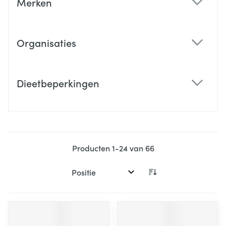
Merken
filter
Organisaties
filter
Dieetbeperkingen
filter
Producten
1
-
24
van
66
Sorteer op: