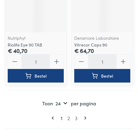
Nutriphyt
Densmore Laboratoire
Riolife Eye 90 TAB
Vitrecor Caps 90
€ 40,70
€ 64,70
Aantal
Aantal
Bestel
Bestel
Toon
per pagina
Pagina's
U lees momenteel pagina
Pagina
Pagina
1
2
3