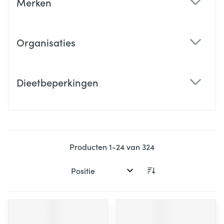
Merken
filter
Organisaties
filter
Dieetbeperkingen
filter
Producten
1
-
24
van
324
Sorteer op: