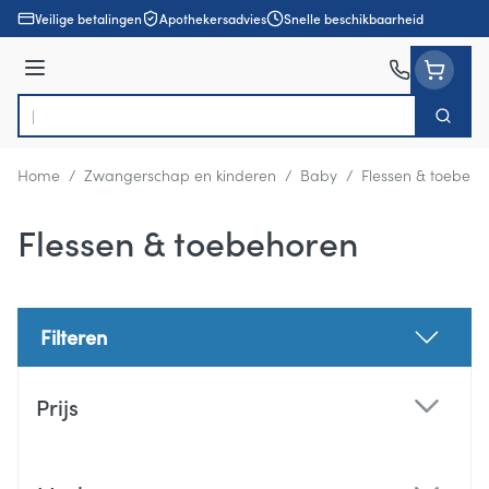
Ga naar de inhoud
Veilige betalingen
Apothekersadvies
Snelle beschikbaarheid
Menu
Zoek
Product, merk, categorie...
Home
/
Zwangerschap en kinderen
/
Baby
/
Flessen & toebeho
Flessen & toebehoren
Filteren
Doorgaan naar productlijst
Prijs
filter