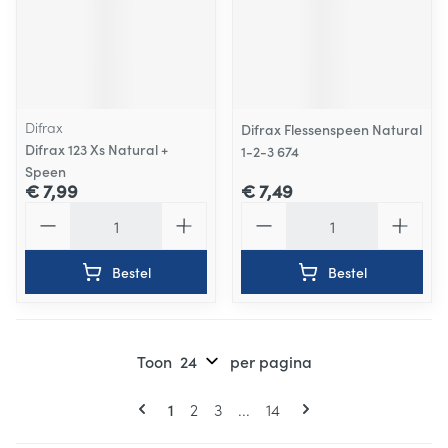
Difrax
Difrax Flessenspeen Natural
Difrax 123 Xs Natural +
1-2-3 674
Speen
€ 7,99
€ 7,49
Aantal
Aantal
Bestel
Bestel
Toon
per pagina
Pagina's
U lees momenteel pagina
Pagina
Pagina
Pagina
1
2
3
...
14