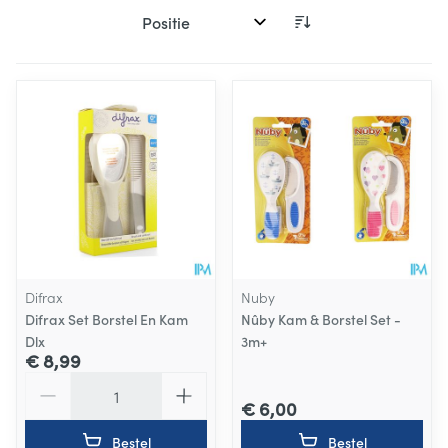
Sorteer op:
Difrax
Nuby
Difrax Set Borstel En Kam
Nûby Kam & Borstel Set -
Dlx
3m+
€ 8,99
Aantal
€ 6,00
Bestel
Bestel