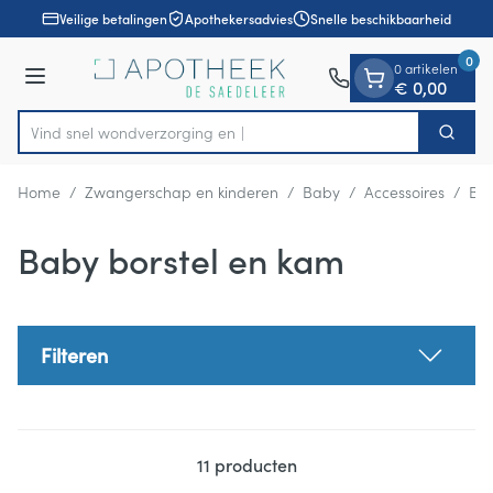
Dia 1 van 1
Ga naar de inhoud
Veilige betalingen
Apothekersadvies
Snelle beschikbaarheid
0
0 artikelen
Menu
€ 0,00
Vind snel wondver
Zoek
Product, merk, categorie...
Home
/
Zwangerschap en kinderen
/
Baby
/
Accessoires
/
Bab
Baby borstel en kam
Filteren
11
producten