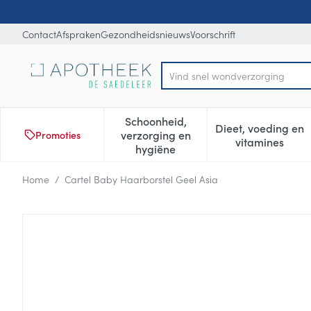
Ga naar de inhoud
Dia 1 van 1
Contact
Afspraken
Gezondheidsnieuws
Voorschrift
Product, merk, categorie...
Schoonheid,
Dieet, voeding en
verzorging en
Promoties
Toon submenu voor Schoonheid
Toon subm
vitamines
hygiëne
Home
/
Cartel Baby Haarborstel Geel Asia
Cartel Baby Haarborstel Gee