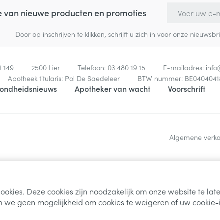
E-mail adres
te van nieuwe producten en promoties
Door op inschrijven te klikken, schrijft u zich in voor onze nieuw
t 149
2500
Lier
Telefoon:
03 480 19 15
E-mailadres:
inf
Apotheek titularis:
Pol De Saedeleer
BTW nummer:
BE0404041
ondheidsnieuws
Apotheker van wacht
Voorschrift
Algemene verk
ookies. Deze cookies zijn noodzakelijk om onze website te la
 we geen mogelijkheid om cookies te weigeren of uw cookie-i