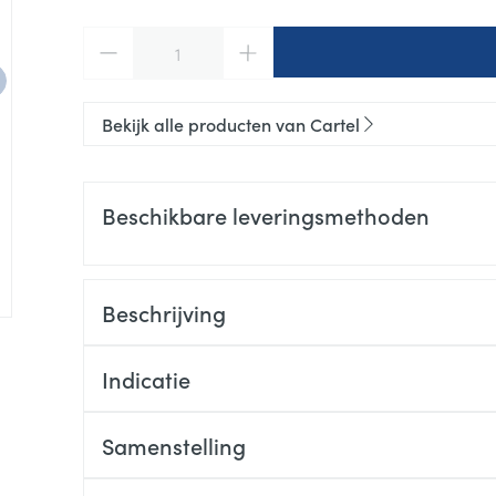
Aantal
Bekijk alle producten van Cartel
Beschikbare leveringsmethoden
Beschrijving
e
arger image
Indicatie
Samenstelling
beukenhout (FSC label) en zeer zacht geitenhaar