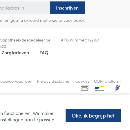
Inschrijven
sbrief en gaat u akkoord met onze
privacy policy
.
o@
apotheek-desaedeleer.be
APB nummer:
122104
820
Zorgtarieven
FAQ
oopsvoorwaarden
Privacy disclaimer
Cookies
ODR-platform
ten functioneren. We maken
Oké, ik begrijp het
nstellingen aan te passen.